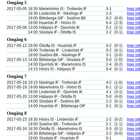
Omgång 5
2017-05-05
18:30
Marieholms IS - Trollenäs IF
3-1
[mer inf
18:30
Linderöds IF - Nävlinge IF
1-3
[mer inf
19:00
Billeberga GIF - Svalövs BK
0-2
(0-0)
[mer inf
19:00
Huaröds IF - Höörs IS
6-4
(2-3)
[mer inf
2017-05-06
13:00
Häljarps IF - Djurröds IK
5-1
(2-1)
[mer inf
14:00
Sösdala IF - Örtofta IS
2-2
(0-1)
[mer inf
Omgång 6
2017-05-12
19:00
Örtofta IS - Huaröds IF
0-2
(0-1)
[mer inf
19:00
Trollenäs IF - Linderöds IF
0-2
(0-1)
[mer inf
19:00
Svalövs BK - Nävlinge IF
3-1
(3-0)
[mer inf
2017-05-13
14:00
Billeberga GIF - Sösdala IF
5-0
(1-0)
[mer inf
14:00
Djurröds IK - Marieholms IS
2-4
(0-2)
[mer inf
14:15
Höörs IS - Häljarps IF
0-4
(0-1)
[mer inf
Omgång 7
2017-05-18
19:15
Nävlinge IF - Trollenäs IF
4-2
(1-0)
[mer inf
2017-05-19
19:00
Marieholms IS - Höörs IS
6-1
(2-1)
[mer inf
19:00
Linderöds IF - Djurröds IK
4-1
(3-1)
[mer inf
2017-05-20
13:00
Häljarps IF - Örtofta IS
5-0
(4-0)
[mer inf
14:00
Sösdala IF - Svalövs BK
1-2
(0-1)
[mer inf
14:00
Huaröds IF - Billeberga GIF
0-1
(0-1)
[mer inf
Omgång 8
2017-05-23
18:30
Höörs IS - Linderöds IF
2-2
(0-2)
[mer inf
19:00
Svalövs BK - Trollenäs IF
2-1
(1-1)
[mer inf
2017-05-24
18:30
Örtofta IS - Marieholms IS
0-3
(0-1)
[mer inf
18:30
Billeberga GIF - Häljarps IF
2-2
(0-0)
[mer inf
19:00
Sösdala IF - Huaröds IF
0-1
[mer inf