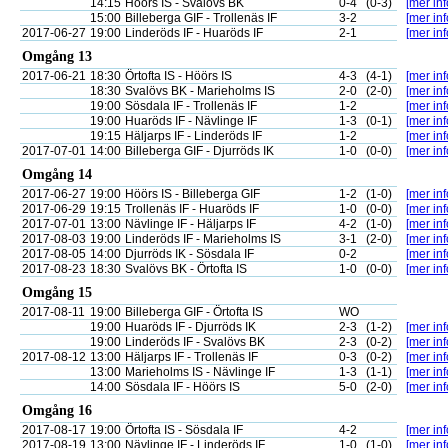
14:15
Höörs IS - Svalövs BK
0-4
(0-3)
[mer inf
15:00
Billeberga GIF - Trollenäs IF
3-2
[mer inf
2017-06-27
19:00
Linderöds IF - Huaröds IF
2-1
[mer inf
Omgång 13
2017-06-21
18:30
Örtofta IS - Höörs IS
4-3
(4-1)
[mer inf
18:30
Svalövs BK - Marieholms IS
2-0
(2-0)
[mer inf
19:00
Sösdala IF - Trollenäs IF
1-2
[mer inf
19:00
Huaröds IF - Nävlinge IF
1-3
(0-1)
[mer inf
19:15
Häljarps IF - Linderöds IF
1-2
[mer inf
2017-07-01
14:00
Billeberga GIF - Djurröds IK
1-0
(0-0)
[mer inf
Omgång 14
2017-06-27
19:00
Höörs IS - Billeberga GIF
1-2
(1-0)
[mer inf
2017-06-29
19:15
Trollenäs IF - Huaröds IF
1-0
(0-0)
[mer inf
2017-07-01
13:00
Nävlinge IF - Häljarps IF
4-2
(1-0)
[mer inf
2017-08-03
19:00
Linderöds IF - Marieholms IS
3-1
(2-0)
[mer inf
2017-08-05
14:00
Djurröds IK - Sösdala IF
0-2
[mer inf
2017-08-23
18:30
Svalövs BK - Örtofta IS
1-0
(0-0)
[mer inf
Omgång 15
2017-08-11
19:00
Billeberga GIF - Örtofta IS
WO
19:00
Huaröds IF - Djurröds IK
2-3
(1-2)
[mer inf
19:00
Linderöds IF - Svalövs BK
2-3
(0-2)
[mer inf
2017-08-12
13:00
Häljarps IF - Trollenäs IF
0-3
(0-2)
[mer inf
13:00
Marieholms IS - Nävlinge IF
1-3
(1-1)
[mer inf
14:00
Sösdala IF - Höörs IS
5-0
(2-0)
[mer inf
Omgång 16
2017-08-17
19:00
Örtofta IS - Sösdala IF
4-2
[mer inf
2017-08-19
13:00
Nävlinge IF - Linderöds IF
1-0
(1-0)
[mer inf