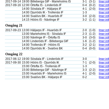
2017-09-14
19:00
Billeberga GIF - Marieholms IS
3-1
(3-1)
[mer inf
2017-09-16
12:00
Örtofta IS - Linderöds IF
0-4
(0-2)
[mer inf
14:00
Sösdala IF - Häljarps IF
4-1
(2-0)
[mer inf
14:00
Djurröds IK - Trollenäs IF
1-3
[mer inf
14:00
Svalövs BK - Huaröds IF
3-0
(2-0)
[mer inf
14:15
Höörs IS - Nävlinge IF
3-2
(1-1)
[mer inf
Omgång 21
2017-09-23
13:00
Häljarps IF - Huaröds IF
2-0
(1-0)
[mer inf
13:00
Marieholms IS - Sösdala IF
2-3
(1-2)
[mer inf
13:00
Nävlinge IF - Örtofta IS
3-0
(3-0)
[mer inf
14:00
Linderöds IF - Billeberga GIF
1-6
(1-2)
[mer inf
14:00
Trollenäs IF - Höörs IS
3-2
(2-1)
[mer inf
14:00
Djurröds IK - Svalövs BK
0-4
(0-0)
[mer inf
Omgång 22
2017-06-12
19:00
Sösdala IF - Linderöds IF
3-0
[mer inf
2017-09-30
15:00
Höörs IS - Djurröds IK
7-1
(2-0)
[mer inf
15:00
Örtofta IS - Trollenäs IF
1-3
[mer inf
15:00
Billeberga GIF - Nävlinge IF
3-3
(2-2)
[mer inf
15:00
Huaröds IF - Marieholms IS
4-1
(2-0)
[mer inf
15:00
Svalövs BK - Häljarps IF
0-2
[mer inf