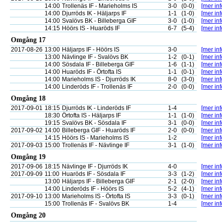
14:00
Trollenäs IF - Marieholms IS
3-0
(0-0)
[mer inf
14:00
Djurröds IK - Häljarps IF
1-1
(1-0)
[mer inf
14:00
Svalövs BK - Billeberga GIF
3-0
(1-0)
[mer inf
14:15
Höörs IS - Huaröds IF
6-7
(5-4)
[mer inf
Omgång 17
2017-08-26
13:00
Häljarps IF - Höörs IS
3-0
[mer inf
13:00
Nävlinge IF - Svalövs BK
1-2
(0-1)
[mer inf
14:00
Sösdala IF - Billeberga GIF
1-6
(1-1)
[mer inf
14:00
Huaröds IF - Örtofta IS
1-1
(0-1)
[mer inf
14:00
Marieholms IS - Djurröds IK
8-0
(3-0)
[mer inf
14:00
Linderöds IF - Trollenäs IF
2-0
(0-0)
[mer inf
Omgång 18
2017-09-01
18:15
Djurröds IK - Linderöds IF
1-4
[mer inf
18:30
Örtofta IS - Häljarps IF
1-1
(1-0)
[mer inf
19:15
Svalövs BK - Sösdala IF
3-1
(0-0)
[mer inf
2017-09-02
14:00
Billeberga GIF - Huaröds IF
2-0
(0-0)
[mer inf
14:15
Höörs IS - Marieholms IS
1-2
[mer inf
2017-09-03
15:00
Trollenäs IF - Nävlinge IF
3-1
(1-0)
[mer inf
Omgång 19
2017-09-06
18:15
Nävlinge IF - Djurröds IK
4-0
[mer inf
2017-09-09
11:00
Huaröds IF - Sösdala IF
3-3
(1-2)
[mer inf
13:00
Häljarps IF - Billeberga GIF
2-1
(2-0)
[mer inf
14:00
Linderöds IF - Höörs IS
5-2
(4-1)
[mer inf
2017-09-10
13:00
Marieholms IS - Örtofta IS
3-3
(0-1)
[mer inf
15:00
Trollenäs IF - Svalövs BK
1-4
[mer inf
Omgång 20