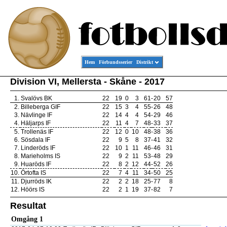
Hem
Förbundsserier
Distrikt
Division VI, Mellersta - Skåne - 2017
1.
Svalövs BK
22
19
0
3
61
-
20
57
2.
Billeberga GIF
22
15
3
4
55
-
26
48
3.
Nävlinge IF
22
14
4
4
54
-
29
46
4.
Häljarps IF
22
11
4
7
48
-
33
37
5.
Trollenäs IF
22
12
0
10
48
-
38
36
6.
Sösdala IF
22
9
5
8
37
-
41
32
7.
Linderöds IF
22
10
1
11
46
-
46
31
8.
Marieholms IS
22
9
2
11
53
-
48
29
9.
Huaröds IF
22
8
2
12
44
-
52
26
10.
Örtofta IS
22
7
4
11
34
-
50
25
11.
Djurröds IK
22
2
2
18
25
-
77
8
12.
Höörs IS
22
2
1
19
37
-
82
7
Resultat
Omgång 1