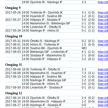
19:00
Djurröds IK - Nävlinge IF
2-3
[mer inf
Omgång 9
2017-05-26
19:00
Trollenäs IF - Djurröds IK
3-1
(1-0)
[mer inf
19:00
Huaröds IF - Svalövs BK
1-2
(0-1)
[mer inf
2017-05-27
13:00
Häljarps IF - Sösdala IF
5-0
(2-0)
[mer inf
14:00
Marieholms IS - Billeberga GIF
2-1
(2-0)
[mer inf
14:00
Linderöds IF - Örtofta IS
5-1
(2-1)
[mer inf
2017-05-29
19:00
Nävlinge IF - Höörs IS
5-1
(1-1)
[mer inf
Omgång 10
2017-05-31
19:00
Örtofta IS - Nävlinge IF
0-2
(0-1)
[mer inf
2017-06-01
19:00
Höörs IS - Trollenäs IF
1-5
(0-3)
[mer inf
2017-06-02
19:00
Svalövs BK - Djurröds IK
WO
2017-06-03
14:00
Billeberga GIF - Linderöds IF
4-1
(1-1)
[mer inf
14:00
Sösdala IF - Marieholms IS
2-1
(0-0)
[mer inf
14:00
Huaröds IF - Häljarps IF
3-2
(0-1)
[mer inf
Omgång 11
2017-06-08
19:30
Trollenäs IF - Örtofta IS
2-3
[mer inf
2017-06-09
19:00
Marieholms IS - Huaröds IF
7-3
(3-1)
[mer inf
2017-06-10
13:00
Häljarps IF - Svalövs BK
2-0
(1-0)
[mer inf
13:00
Nävlinge IF - Billeberga GIF
2-2
(2-0)
[mer inf
14:00
Djurröds IK - Höörs IS
3-0
(2-0)
[mer inf
2017-09-30
15:00
Linderöds IF - Sösdala IF
0-1
(0-1)
[mer inf
Omgång 12
2017-06-14
19:15
Djurröds IK - Örtofta IS
2-4
(0-2)
[mer inf
2017-06-16
19:00
Marieholms IS - Häljarps IF
1-2
(0-0)
[mer inf
2017-06-17
14:00
Nävlinge IF - Sösdala IF
0-0
[mer inf