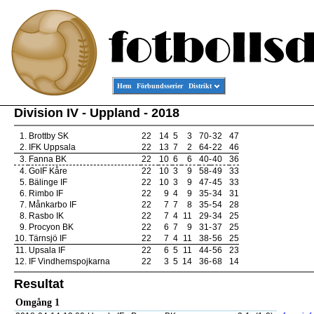
Hem
Förbundsserier
Distrikt
Division IV - Uppland - 2018
1.
Brottby SK
22
14
5
3
70
-
32
47
2.
IFK Uppsala
22
13
7
2
64
-
22
46
3.
Fanna BK
22
10
6
6
40
-
40
36
4.
GoIF Kåre
22
10
3
9
58
-
49
33
5.
Bälinge IF
22
10
3
9
47
-
45
33
6.
Rimbo IF
22
9
4
9
35
-
34
31
7.
Månkarbo IF
22
7
7
8
35
-
54
28
8.
Rasbo IK
22
7
4
11
29
-
34
25
9.
Procyon BK
22
6
7
9
31
-
37
25
10.
Tärnsjö IF
22
7
4
11
38
-
56
25
11.
Upsala IF
22
6
5
11
44
-
56
23
12.
IF Vindhemspojkarna
22
3
5
14
36
-
68
14
Resultat
Omgång 1