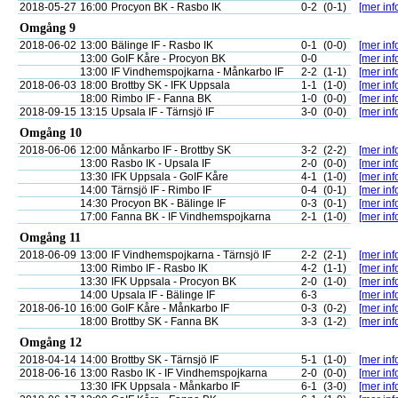
2018-05-27
16:00
Procyon BK - Rasbo IK
0-2
(0-1)
[mer inf
Omgång 9
2018-06-02
13:00
Bälinge IF - Rasbo IK
0-1
(0-0)
[mer inf
13:00
GoIF Kåre - Procyon BK
0-0
[mer inf
13:00
IF Vindhemspojkarna - Månkarbo IF
2-2
(1-1)
[mer inf
2018-06-03
18:00
Brottby SK - IFK Uppsala
1-1
(1-0)
[mer inf
18:00
Rimbo IF - Fanna BK
1-0
(0-0)
[mer inf
2018-09-15
13:15
Upsala IF - Tärnsjö IF
3-0
(0-0)
[mer inf
Omgång 10
2018-06-06
12:00
Månkarbo IF - Brottby SK
3-2
(2-2)
[mer inf
13:00
Rasbo IK - Upsala IF
2-0
(0-0)
[mer inf
13:30
IFK Uppsala - GoIF Kåre
4-1
(1-0)
[mer inf
14:00
Tärnsjö IF - Rimbo IF
0-4
(0-1)
[mer inf
14:30
Procyon BK - Bälinge IF
0-3
(0-1)
[mer inf
17:00
Fanna BK - IF Vindhemspojkarna
2-1
(1-0)
[mer inf
Omgång 11
2018-06-09
13:00
IF Vindhemspojkarna - Tärnsjö IF
2-2
(2-1)
[mer inf
13:00
Rimbo IF - Rasbo IK
4-2
(1-1)
[mer inf
13:30
IFK Uppsala - Procyon BK
2-0
(1-0)
[mer inf
14:00
Upsala IF - Bälinge IF
6-3
[mer inf
2018-06-10
16:00
GoIF Kåre - Månkarbo IF
0-3
(0-2)
[mer inf
18:00
Brottby SK - Fanna BK
3-3
(1-2)
[mer inf
Omgång 12
2018-04-14
14:00
Brottby SK - Tärnsjö IF
5-1
(1-0)
[mer inf
2018-06-16
13:00
Rasbo IK - IF Vindhemspojkarna
2-0
(0-0)
[mer inf
13:30
IFK Uppsala - Månkarbo IF
6-1
(3-0)
[mer inf