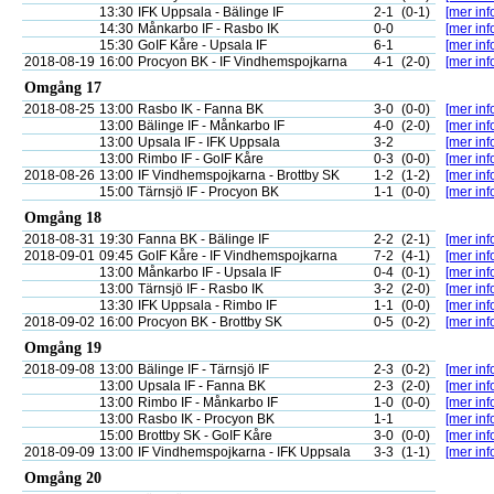
13:30
IFK Uppsala - Bälinge IF
2-1
(0-1)
[mer inf
14:30
Månkarbo IF - Rasbo IK
0-0
[mer inf
15:30
GoIF Kåre - Upsala IF
6-1
[mer inf
2018-08-19
16:00
Procyon BK - IF Vindhemspojkarna
4-1
(2-0)
[mer inf
Omgång 17
2018-08-25
13:00
Rasbo IK - Fanna BK
3-0
(0-0)
[mer inf
13:00
Bälinge IF - Månkarbo IF
4-0
(2-0)
[mer inf
13:00
Upsala IF - IFK Uppsala
3-2
[mer inf
13:00
Rimbo IF - GoIF Kåre
0-3
(0-0)
[mer inf
2018-08-26
13:00
IF Vindhemspojkarna - Brottby SK
1-2
(1-2)
[mer inf
15:00
Tärnsjö IF - Procyon BK
1-1
(0-0)
[mer inf
Omgång 18
2018-08-31
19:30
Fanna BK - Bälinge IF
2-2
(2-1)
[mer inf
2018-09-01
09:45
GoIF Kåre - IF Vindhemspojkarna
7-2
(4-1)
[mer inf
13:00
Månkarbo IF - Upsala IF
0-4
(0-1)
[mer inf
13:00
Tärnsjö IF - Rasbo IK
3-2
(2-0)
[mer inf
13:30
IFK Uppsala - Rimbo IF
1-1
(0-0)
[mer inf
2018-09-02
16:00
Procyon BK - Brottby SK
0-5
(0-2)
[mer inf
Omgång 19
2018-09-08
13:00
Bälinge IF - Tärnsjö IF
2-3
(0-2)
[mer inf
13:00
Upsala IF - Fanna BK
2-3
(2-0)
[mer inf
13:00
Rimbo IF - Månkarbo IF
1-0
(0-0)
[mer inf
13:00
Rasbo IK - Procyon BK
1-1
[mer inf
15:00
Brottby SK - GoIF Kåre
3-0
(0-0)
[mer inf
2018-09-09
13:00
IF Vindhemspojkarna - IFK Uppsala
3-3
(1-1)
[mer inf
Omgång 20