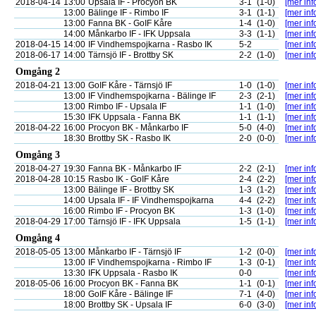
2018-04-14
13:00
Upsala IF - Procyon BK
3-1
(1-0)
[mer inf
13:00
Bälinge IF - Rimbo IF
3-1
(1-1)
[mer inf
13:00
Fanna BK - GoIF Kåre
1-4
(1-0)
[mer inf
14:00
Månkarbo IF - IFK Uppsala
3-3
(1-1)
[mer inf
2018-04-15
14:00
IF Vindhemspojkarna - Rasbo IK
5-2
[mer inf
2018-06-17
14:00
Tärnsjö IF - Brottby SK
2-2
(1-0)
[mer inf
Omgång 2
2018-04-21
13:00
GoIF Kåre - Tärnsjö IF
1-0
(1-0)
[mer inf
13:00
IF Vindhemspojkarna - Bälinge IF
2-3
(2-1)
[mer inf
13:00
Rimbo IF - Upsala IF
1-1
(1-0)
[mer inf
15:30
IFK Uppsala - Fanna BK
1-1
(1-1)
[mer inf
2018-04-22
16:00
Procyon BK - Månkarbo IF
5-0
(4-0)
[mer inf
18:30
Brottby SK - Rasbo IK
2-0
(0-0)
[mer inf
Omgång 3
2018-04-27
19:30
Fanna BK - Månkarbo IF
2-2
(2-1)
[mer inf
2018-04-28
10:15
Rasbo IK - GoIF Kåre
2-4
(2-2)
[mer inf
13:00
Bälinge IF - Brottby SK
1-3
(1-2)
[mer inf
14:00
Upsala IF - IF Vindhemspojkarna
4-4
(2-2)
[mer inf
16:00
Rimbo IF - Procyon BK
1-3
(1-0)
[mer inf
2018-04-29
17:00
Tärnsjö IF - IFK Uppsala
1-5
(1-1)
[mer inf
Omgång 4
2018-05-05
13:00
Månkarbo IF - Tärnsjö IF
1-2
(0-0)
[mer inf
13:00
IF Vindhemspojkarna - Rimbo IF
1-3
(0-1)
[mer inf
13:30
IFK Uppsala - Rasbo IK
0-0
[mer inf
2018-05-06
16:00
Procyon BK - Fanna BK
1-1
(0-1)
[mer inf
18:00
GoIF Kåre - Bälinge IF
7-1
(4-0)
[mer inf
18:00
Brottby SK - Upsala IF
6-0
(3-0)
[mer inf