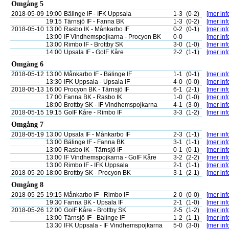
Omgång 5
2018-05-09
19:00
Bälinge IF - IFK Uppsala
1-3
(0-2)
[mer inf
19:15
Tärnsjö IF - Fanna BK
1-3
(0-2)
[mer inf
2018-05-10
13:00
Rasbo IK - Månkarbo IF
0-2
(0-1)
[mer inf
13:00
IF Vindhemspojkarna - Procyon BK
0-0
[mer inf
13:00
Rimbo IF - Brottby SK
3-0
(1-0)
[mer inf
14:00
Upsala IF - GoIF Kåre
2-2
(1-1)
[mer inf
Omgång 6
2018-05-12
13:00
Månkarbo IF - Bälinge IF
1-1
(0-1)
[mer inf
13:30
IFK Uppsala - Upsala IF
4-0
(0-0)
[mer inf
2018-05-13
16:00
Procyon BK - Tärnsjö IF
6-1
(2-1)
[mer inf
17:00
Fanna BK - Rasbo IK
1-0
(1-0)
[mer inf
18:00
Brottby SK - IF Vindhemspojkarna
4-1
(3-0)
[mer inf
2018-05-15
19:15
GoIF Kåre - Rimbo IF
3-3
(1-2)
[mer inf
Omgång 7
2018-05-19
13:00
Upsala IF - Månkarbo IF
2-3
(1-1)
[mer inf
13:00
Bälinge IF - Fanna BK
3-1
(1-1)
[mer inf
13:00
Rasbo IK - Tärnsjö IF
0-1
(0-1)
[mer inf
13:00
IF Vindhemspojkarna - GoIF Kåre
3-2
(2-2)
[mer inf
13:00
Rimbo IF - IFK Uppsala
2-1
(1-1)
[mer inf
2018-05-20
18:00
Brottby SK - Procyon BK
3-1
(2-1)
[mer inf
Omgång 8
2018-05-25
19:15
Månkarbo IF - Rimbo IF
2-0
(0-0)
[mer inf
19:30
Fanna BK - Upsala IF
2-1
(1-0)
[mer inf
2018-05-26
12:00
GoIF Kåre - Brottby SK
2-5
(1-2)
[mer inf
13:00
Tärnsjö IF - Bälinge IF
1-2
(1-1)
[mer inf
13:30
IFK Uppsala - IF Vindhemspojkarna
5-0
(3-0)
[mer inf