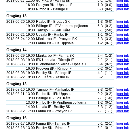
2018-06-17
12:00
GoIF Kåre - Fanna BK
6-1
(1-0)
[mer inf
16:00
Procyon BK - Upsala IF
1-0
(0-0)
[mer inf
18:00
Rimbo IF - Bälinge IF
0-3
(0-0)
[mer inf
Omgång 13
2018-06-20
19:00
Rasbo IK - Brottby SK
1-3
(0-0)
[mer inf
19:00
Bälinge IF - IF Vindhemspojkarna
5-3
(0-2)
[mer inf
19:30
Tärnsjö IF - GoIF Kåre
3-1
(2-0)
[mer inf
2018-06-21
19:00
Upsala IF - Rimbo IF
1-1
(0-1)
[mer inf
2018-06-24
12:00
Månkarbo IF - Procyon BK
3-3
(3-3)
[mer inf
17:00
Fanna BK - IFK Uppsala
1-2
(0-1)
[mer inf
Omgång 14
2018-06-29
19:00
Månkarbo IF - Fanna BK
2-4
(1-2)
[mer inf
2018-08-03
19:30
IFK Uppsala - Tärnsjö IF
2-1
(2-1)
[mer inf
2018-08-05
13:00
IF Vindhemspojkarna - Upsala IF
0-4
(0-2)
[mer inf
16:00
Procyon BK - Rimbo IF
0-2
(0-1)
[mer inf
2018-08-08
19:30
Brottby SK - Bälinge IF
4-1
(1-1)
[mer inf
2018-08-22
19:30
GoIF Kåre - Rasbo IK
3-2
[mer inf
Omgång 15
2018-08-10
19:00
Tärnsjö IF - Månkarbo IF
3-3
(2-0)
[mer inf
2018-08-11
13:00
Rasbo IK - IFK Uppsala
0-2
(0-2)
[mer inf
13:00
Bälinge IF - GoIF Kåre
2-1
(1-0)
[mer inf
13:00
Rimbo IF - IF Vindhemspojkarna
1-2
(0-1)
[mer inf
14:00
Upsala IF - Brottby SK
3-3
(1-2)
[mer inf
2018-08-12
17:00
Fanna BK - Procyon BK
2-1
(1-1)
[mer inf
Omgång 16
2018-08-17
19:30
Fanna BK - Tärnsjö IF
5-1
(2-1)
[mer inf
2018-08-18
13:00
Brottby SK - Rimbo IF
3-1
(0-1)
[mer inf