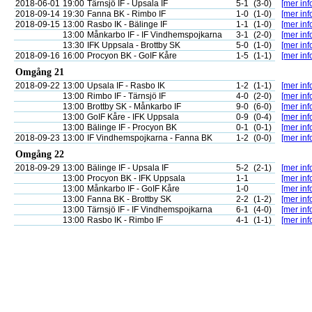
2018-06-01
19:00
Tärnsjö IF - Upsala IF
5-1
(3-0)
[mer inf
2018-09-14
19:30
Fanna BK - Rimbo IF
1-0
(1-0)
[mer inf
2018-09-15
13:00
Rasbo IK - Bälinge IF
1-1
(1-0)
[mer inf
13:00
Månkarbo IF - IF Vindhemspojkarna
3-1
(2-0)
[mer inf
13:30
IFK Uppsala - Brottby SK
5-0
(1-0)
[mer inf
2018-09-16
16:00
Procyon BK - GoIF Kåre
1-5
(1-1)
[mer inf
Omgång 21
2018-09-22
13:00
Upsala IF - Rasbo IK
1-2
(1-1)
[mer inf
13:00
Rimbo IF - Tärnsjö IF
4-0
(2-0)
[mer inf
13:00
Brottby SK - Månkarbo IF
9-0
(6-0)
[mer inf
13:00
GoIF Kåre - IFK Uppsala
0-9
(0-4)
[mer inf
13:00
Bälinge IF - Procyon BK
0-1
(0-1)
[mer inf
2018-09-23
13:00
IF Vindhemspojkarna - Fanna BK
1-2
(0-0)
[mer inf
Omgång 22
2018-09-29
13:00
Bälinge IF - Upsala IF
5-2
(2-1)
[mer inf
13:00
Procyon BK - IFK Uppsala
1-1
[mer inf
13:00
Månkarbo IF - GoIF Kåre
1-0
[mer inf
13:00
Fanna BK - Brottby SK
2-2
(1-2)
[mer inf
13:00
Tärnsjö IF - IF Vindhemspojkarna
6-1
(4-0)
[mer inf
13:00
Rasbo IK - Rimbo IF
4-1
(1-1)
[mer inf