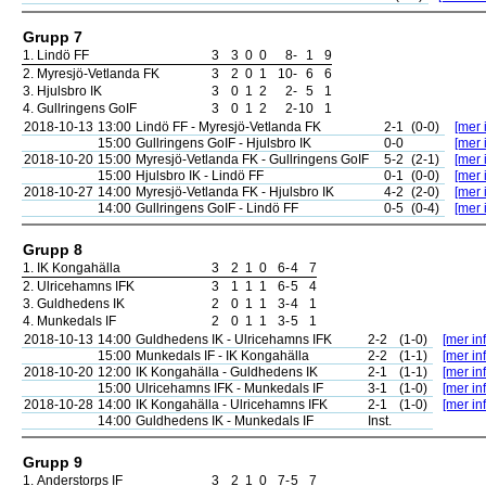
Grupp 7
1.
Lindö FF
3
3
0
0
8
-
1
9
2.
Myresjö-Vetlanda FK
3
2
0
1
10
-
6
6
3.
Hjulsbro IK
3
0
1
2
2
-
5
1
4.
Gullringens GoIF
3
0
1
2
2
-
10
1
2018-10-13
13:00
Lindö FF - Myresjö-Vetlanda FK
2-1
(0-0)
[mer 
15:00
Gullringens GoIF - Hjulsbro IK
0-0
[mer 
2018-10-20
15:00
Myresjö-Vetlanda FK - Gullringens GoIF
5-2
(2-1)
[mer 
15:00
Hjulsbro IK - Lindö FF
0-1
(0-0)
[mer 
2018-10-27
14:00
Myresjö-Vetlanda FK - Hjulsbro IK
4-2
(2-0)
[mer 
14:00
Gullringens GoIF - Lindö FF
0-5
(0-4)
[mer 
Grupp 8
1.
IK Kongahälla
3
2
1
0
6
-
4
7
2.
Ulricehamns IFK
3
1
1
1
6
-
5
4
3.
Guldhedens IK
2
0
1
1
3
-
4
1
4.
Munkedals IF
2
0
1
1
3
-
5
1
2018-10-13
14:00
Guldhedens IK - Ulricehamns IFK
2-2
(1-0)
[mer inf
15:00
Munkedals IF - IK Kongahälla
2-2
(1-1)
[mer inf
2018-10-20
12:00
IK Kongahälla - Guldhedens IK
2-1
(1-1)
[mer inf
15:00
Ulricehamns IFK - Munkedals IF
3-1
(1-0)
[mer inf
2018-10-28
14:00
IK Kongahälla - Ulricehamns IFK
2-1
(1-0)
[mer inf
14:00
Guldhedens IK - Munkedals IF
Inst.
Grupp 9
1.
Anderstorps IF
3
2
1
0
7
-
5
7