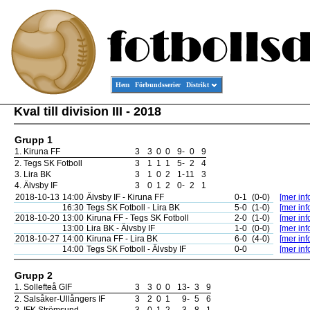
Hem
Förbundsserier
Distrikt
Kval till division III - 2018
Grupp 1
1.
Kiruna FF
3
3
0
0
9
-
0
9
2.
Tegs SK Fotboll
3
1
1
1
5
-
2
4
3.
Lira BK
3
1
0
2
1
-
11
3
4.
Älvsby IF
3
0
1
2
0
-
2
1
2018-10-13
14:00
Älvsby IF - Kiruna FF
0-1
(0-0)
[mer inf
16:30
Tegs SK Fotboll - Lira BK
5-0
(1-0)
[mer inf
2018-10-20
13:00
Kiruna FF - Tegs SK Fotboll
2-0
(1-0)
[mer inf
13:00
Lira BK - Älvsby IF
1-0
(0-0)
[mer inf
2018-10-27
14:00
Kiruna FF - Lira BK
6-0
(4-0)
[mer inf
14:00
Tegs SK Fotboll - Älvsby IF
0-0
[mer inf
Grupp 2
1.
Sollefteå GIF
3
3
0
0
13
-
3
9
2.
Salsåker-Ullångers IF
3
2
0
1
9
-
5
6