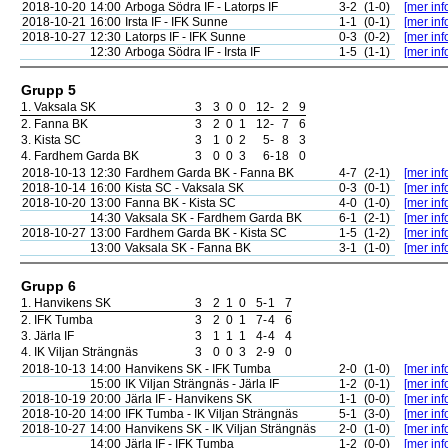
2018-10-20
14:00
Arboga Södra IF - Latorps IF
3-2
(1-0)
[mer inf
2018-10-21
16:00
Irsta IF - IFK Sunne
1-1
(0-1)
[mer inf
2018-10-27
12:30
Latorps IF - IFK Sunne
0-3
(0-2)
[mer inf
12:30
Arboga Södra IF - Irsta IF
1-5
(1-1)
[mer inf
Grupp 5
1.
Vaksala SK
3
3
0
0
12
-
2
9
2.
Fanna BK
3
2
0
1
12
-
7
6
3.
Kista SC
3
1
0
2
5
-
8
3
4.
Fardhem Garda BK
3
0
0
3
6
-
18
0
2018-10-13
12:30
Fardhem Garda BK - Fanna BK
4-7
(2-1)
[mer inf
2018-10-14
16:00
Kista SC - Vaksala SK
0-3
(0-1)
[mer inf
2018-10-20
13:00
Fanna BK - Kista SC
4-0
(1-0)
[mer inf
14:30
Vaksala SK - Fardhem Garda BK
6-1
(2-1)
[mer inf
2018-10-27
13:00
Fardhem Garda BK - Kista SC
1-5
(1-2)
[mer inf
13:00
Vaksala SK - Fanna BK
3-1
(1-0)
[mer inf
Grupp 6
1.
Hanvikens SK
3
2
1
0
5
-
1
7
2.
IFK Tumba
3
2
0
1
7
-
4
6
3.
Järla IF
3
1
1
1
4
-
4
4
4.
IK Viljan Strängnäs
3
0
0
3
2
-
9
0
2018-10-13
14:00
Hanvikens SK - IFK Tumba
2-0
(1-0)
[mer inf
15:00
IK Viljan Strängnäs - Järla IF
1-2
(0-1)
[mer inf
2018-10-19
20:00
Järla IF - Hanvikens SK
1-1
(0-0)
[mer inf
2018-10-20
14:00
IFK Tumba - IK Viljan Strängnäs
5-1
(3-0)
[mer inf
2018-10-27
14:00
Hanvikens SK - IK Viljan Strängnäs
2-0
(1-0)
[mer inf
14:00
Järla IF - IFK Tumba
1-2
(0-0)
[mer inf