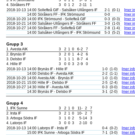
3.
IFK Strömsund
3
0
1
2
3
-
8
1
4.
Söråkers FF
3
0
1
2
2
-
11
1
2018-10-13
14:00
Sollefteå GIF - Salsåker-Ullångers IF
2-1
(0-1)
[mer in
14:00
Söråkers FF - IFK Strömsund
0-0
[mer in
2018-10-20
14:00
IFK Strömsund - Sollefteå GIF
0-3
(0-3)
[mer in
2018-10-21
14:00
Salsåker-Ullångers IF - Söråkers FF
3-0
(1-0)
[mer in
2018-10-27
14:00
Söråkers FF - Sollefteå GIF
2-8
(1-4)
[mer in
14:00
Salsåker-Ullångers IF - IFK Strömsund
5-3
(5-2)
[mer in
Grupp 3
1.
Avesta AIK
3
2
1
0
6
-
2
7
2.
Brynäs IF
3
2
0
1
4
-
2
6
3.
Delsbo IF
3
1
1
1
8
-
7
4
4.
Hille IF
3
0
0
3
2
-
9
0
2018-10-13
14:00
Brynäs IF - Hille IF
1-0
(1-0)
[mer inf
14:00
Delsbo IF - Avesta AIK
2-2
(1-1)
[mer inf
2018-10-20
14:00
Avesta AIK - Brynäs IF
1-0
(1-0)
[mer inf
2018-10-21
15:00
Hille IF - Delsbo IF
2-5
(2-4)
[mer inf
2018-10-27
14:30
Hille IF - Avesta AIK
0-3
(0-0)
[mer inf
14:30
Brynäs IF - Delsbo IF
3-1
(2-0)
[mer inf
Grupp 4
1.
IFK Sunne
3
2
1
0
11
-
2
7
2.
Irsta IF
3
2
1
0
10
-
2
7
3.
Arboga Södra IF
3
1
0
2
5
-
14
3
4.
Latorps IF
3
0
0
3
2
-
10
0
2018-10-13
14:00
Latorps IF - Irsta IF
0-4
(0-2)
[mer inf
15:00
IFK Sunne - Arboga Södra IF
7-1
(3-0)
[mer inf