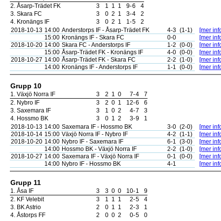
2.
Åsarp-Trädet FK
3
1
1
1
9
-
6
4
3.
Skara FC
3
0
2
1
3
-
4
2
4.
Kronängs IF
3
0
2
1
1
-
5
2
2018-10-13
14:00
Anderstorps IF - Åsarp-Trädet FK
4-3
(1-1)
[mer inf
15:00
Kronängs IF - Skara FC
0-0
[mer inf
2018-10-20
14:00
Skara FC - Anderstorps IF
1-2
(0-0)
[mer inf
15:00
Åsarp-Trädet FK - Kronängs IF
4-0
(0-0)
[mer inf
2018-10-27
14:00
Åsarp-Trädet FK - Skara FC
2-2
(1-0)
[mer inf
14:00
Kronängs IF - Anderstorps IF
1-1
(0-0)
[mer inf
Grupp 10
1.
Växjö Norra IF
3
2
1
0
7
-
4
7
2.
Nybro IF
3
2
0
1
12
-
6
6
3.
Saxemara IF
3
1
0
2
4
-
7
3
4.
Hossmo BK
3
0
1
2
3
-
9
1
2018-10-13
14:00
Saxemara IF - Hossmo BK
3-0
(2-0)
[mer inf
2018-10-14
15:00
Växjö Norra IF - Nybro IF
4-2
(1-1)
[mer inf
2018-10-20
14:00
Nybro IF - Saxemara IF
6-1
(3-0)
[mer inf
14:00
Hossmo BK - Växjö Norra IF
2-2
(1-0)
[mer inf
2018-10-27
14:00
Saxemara IF - Växjö Norra IF
0-1
(0-0)
[mer inf
14:00
Nybro IF - Hossmo BK
4-1
[mer inf
Grupp 11
1.
Åsa IF
3
3
0
0
10
-
1
9
2.
KF Velebit
3
1
1
1
2
-
5
4
3.
BK Astrio
2
0
1
1
2
-
3
1
4.
Åstorps FF
2
0
0
2
0
-
5
0