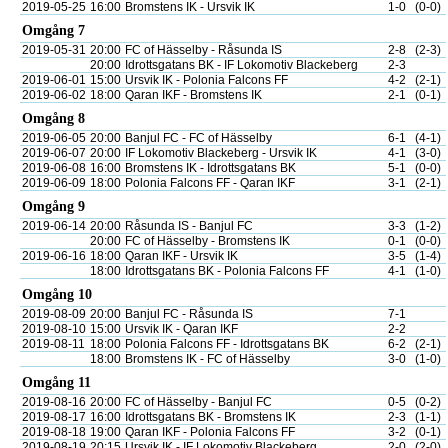
2019-05-25
16:00
Bromstens IK - Ursvik IK
1-0
(0-0)
Omgång 7
2019-05-31
20:00
FC of Hässelby - Råsunda IS
2-8
(2-3)
20:00
Idrottsgatans BK - IF Lokomotiv Blackeberg
2-3
2019-06-01
15:00
Ursvik IK - Polonia Falcons FF
4-2
(2-1)
2019-06-02
18:00
Qaran IKF - Bromstens IK
2-1
(0-1)
Omgång 8
2019-06-05
20:00
Banjul FC - FC of Hässelby
6-1
(4-1)
2019-06-07
20:00
IF Lokomotiv Blackeberg - Ursvik IK
4-1
(3-0)
2019-06-08
16:00
Bromstens IK - Idrottsgatans BK
5-1
(0-0)
2019-06-09
18:00
Polonia Falcons FF - Qaran IKF
3-1
(2-1)
Omgång 9
2019-06-14
20:00
Råsunda IS - Banjul FC
3-3
(1-2)
20:00
FC of Hässelby - Bromstens IK
0-1
(0-0)
2019-06-16
18:00
Qaran IKF - Ursvik IK
3-5
(1-4)
18:00
Idrottsgatans BK - Polonia Falcons FF
4-1
(1-0)
Omgång 10
2019-08-09
20:00
Banjul FC - Råsunda IS
7-1
2019-08-10
15:00
Ursvik IK - Qaran IKF
2-2
2019-08-11
18:00
Polonia Falcons FF - Idrottsgatans BK
6-2
(2-1)
18:00
Bromstens IK - FC of Hässelby
3-0
(1-0)
Omgång 11
2019-08-16
20:00
FC of Hässelby - Banjul FC
0-5
(0-2)
2019-08-17
16:00
Idrottsgatans BK - Bromstens IK
2-3
(1-1)
2019-08-18
19:00
Qaran IKF - Polonia Falcons FF
3-2
(0-1)
2019-08-19
20:15
Ursvik IK - IF Lokomotiv Blackeberg
2-0
(2-0)