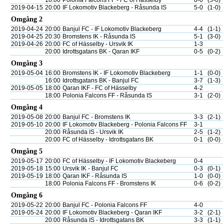
18:00
Polonia Falcons FF - FC of Hässelby
8-0
(5-0)
2019-04-15
20:00
IF Lokomotiv Blackeberg - Råsunda IS
5-0
(1-0)
Omgång 2
2019-04-24
20:00
Banjul FC - IF Lokomotiv Blackeberg
4-4
(1-1)
2019-04-25
20:30
Bromstens IK - Råsunda IS
5-1
(3-0)
2019-04-26
20:00
FC of Hässelby - Ursvik IK
1-3
20:00
Idrottsgatans BK - Qaran IKF
0-5
(0-2)
Omgång 3
2019-05-04
16:00
Bromstens IK - IF Lokomotiv Blackeberg
1-1
(0-0)
16:00
Idrottsgatans BK - Banjul FC
3-7
(1-3)
2019-05-05
18:00
Qaran IKF - FC of Hässelby
4-2
18:00
Polonia Falcons FF - Råsunda IS
3-1
(2-0)
Omgång 4
2019-05-08
20:00
Banjul FC - Bromstens IK
3-3
(2-1)
2019-05-10
20:00
IF Lokomotiv Blackeberg - Polonia Falcons FF
3-1
20:00
Råsunda IS - Ursvik IK
2-5
(1-2)
20:00
FC of Hässelby - Idrottsgatans BK
0-1
(0-0)
Omgång 5
2019-05-17
20:00
FC of Hässelby - IF Lokomotiv Blackeberg
0-4
2019-05-18
15:00
Ursvik IK - Banjul FC
0-3
(0-1)
2019-05-19
18:00
Qaran IKF - Råsunda IS
1-0
(0-0)
18:00
Polonia Falcons FF - Bromstens IK
0-6
(0-2)
Omgång 6
2019-05-22
20:00
Banjul FC - Polonia Falcons FF
4-0
2019-05-24
20:00
IF Lokomotiv Blackeberg - Qaran IKF
3-2
(2-1)
20:00
Råsunda IS - Idrottsgatans BK
3-3
(1-1)