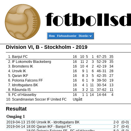
Hem
Förbundsserier
Distrikt
Division VI, B - Stockholm - 2019
1.
Banjul FC
16
10
5
1
67
-
25
35
2.
IF Lokomotiv Blackeberg
16
11
2
3
52
-
29
35
3.
Bromstens IK
16
10
4
2
42
-
19
34
4.
Ursvik IK
16
9
1
6
46
-
31
28
5.
Qaran IKF
16
8
3
5
42
-
35
27
6.
Polonia Falcons FF
16
6
1
9
39
-
50
19
7.
Idrottsgatans BK
16
4
1
11
30
-
54
13
8.
Råsunda IS
16
3
2
11
37
-
62
11
9.
FC of Hässelby
16
1
1
14
14
-
64
4
10.
Scandinavian Soccer IF United FC
Utgått
Resultat
Omgång 1
2019-04-13
15:00
Ursvik IK - Idrottsgatans BK
2-0
(0-0)
2019-04-14
18:00
Qaran IKF - Banjul FC
2-7
(0-4)