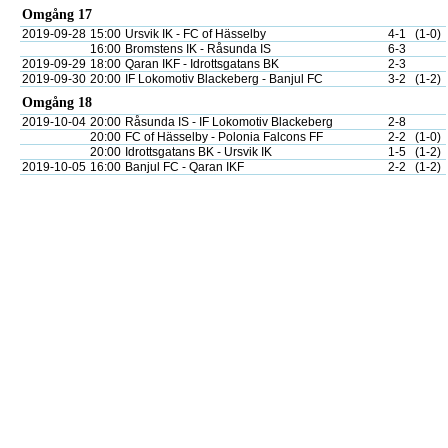
Omgång 17
2019-09-28
15:00
Ursvik IK - FC of Hässelby
4-1
(1-0)
16:00
Bromstens IK - Råsunda IS
6-3
2019-09-29
18:00
Qaran IKF - Idrottsgatans BK
2-3
2019-09-30
20:00
IF Lokomotiv Blackeberg - Banjul FC
3-2
(1-2)
Omgång 18
2019-10-04
20:00
Råsunda IS - IF Lokomotiv Blackeberg
2-8
20:00
FC of Hässelby - Polonia Falcons FF
2-2
(1-0)
20:00
Idrottsgatans BK - Ursvik IK
1-5
(1-2)
2019-10-05
16:00
Banjul FC - Qaran IKF
2-2
(1-2)