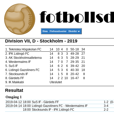
Hem
Förbundsserier
Distrikt
Division VII, D - Stockholm - 2019
1.
Tekniska Högskolan FC
14
10
4
0
50
-
18
34
2.
IFK Lidingö FC
14
8
3
3
49
-
28
27
3.
AK Stockholmsatleterna
14
6
3
5
28
-
29
21
4.
Westermalms IF
14
7
0
7
29
-
35
21
5.
SuS IF
14
6
2
6
39
-
42
20
6.
Lidingö Gazoliners FC
14
5
3
6
40
-
30
18
7.
Stocksunds IF
14
1
5
8
20
-
42
8
8.
Gärdets FF
14
2
2
10
16
-
47
8
9.
IK Makkabi
Uteslutet
Resultat
Omgång 1
2019-04-12
18:00
SuS IF - Gärdets FF
1-2
(0
2019-04-14
18:00
Lidingö Gazoliners FC - Westermalms IF
3-4
18:00
Stocksunds IF - IFK Lidingö FC
2-2