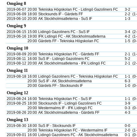
Omgång 8
2019-06-07
20:00
Tekniska Högskolan FC - Lidingö Gazoliners FC
3-2
2019-06-09
18:00
Stocksunds IF - Gärdets FF
2-2
(1
2019-06-10
20:00
AK Stockholmsatleterna - SuS IF
1-3
Omgång 9
2019-06-15
15:00
Lidingö Gazoliners FC - SuS IF
3-4
(2
2019-06-16
19:00
IFK Lidingö FC - AK Stockholmsatleterna
4-2
(1
20:00
Gärdets FF - Tekniska Högskolan FC
1-5
(0
Omgång 10
2019-08-09
20:00
Tekniska Högskolan FC - Gärdets FF
2-1
(1
2019-08-11
16:00
SuS IF - Lidingö Gazoliners FC
5-2
2019-08-12
20:00
AK Stockholmsatleterna - IFK Lidingö FC
2-1
(2
Omgång 11
2019-08-18
16:00
Lidingö Gazoliners FC - Tekniska Högskolan FC
1-1
(0
20:00
SuS IF - AK Stockholmsatleterna
6-3
20:00
Gärdets FF - Stocksunds IF
1-0
(0
Omgång 12
2019-08-24
16:00
Tekniska Högskolan FC - SuS IF
1-1
(0
2019-08-25
18:00
Stocksunds IF - Lidingö Gazoliners FC
3-9
20:00
Westermalms IF - IFK Lidingö FC
0-3
(0
2019-08-26
20:00
AK Stockholmsatleterna - Gärdets FF
4-3
Omgång 13
2019-08-30
18:00
SuS IF - Stocksunds IF
0-0
20:00
Tekniska Högskolan FC - Westermalms IF
2-0
(1
2019-09-01
16:00
Lidingö Gazoliners FC - AK Stockholmsatleterna
0-1
(0