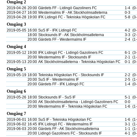
Omgång 2
2019-04-26
20:00
Gärdets FF - Lidingö Gazoliners FC
1-4
(0
2019-04-27
16:00
Westermalms IF - AK Stockholmsatleterna
0-3
2019-04-28
19:00
IFK Lidingö FC - Tekniska Högskolan FC
5-8
(3
Omgång 3
2019-05-05
16:00
SuS IF - IFK Lidingö FC
4-2
(0
18:00
Stocksunds IF - AK Stockholmsatleterna
3-3
(2
20:00
Gärdets FF - Westermalms IF
2-4
(1
Omgång 4
2019-05-12
19:00
IFK Lidingö FC - Lidingö Gazoliners FC
6-1
(3
20:00
Westermalms IF - Stocksunds IF
2-1
(1
2019-05-13
20:00
AK Stockholmsatleterna - Tekniska Högskolan FC
0-1
(0
Omgång 5
2019-05-19
18:00
Tekniska Högskolan FC - Stocksunds IF
2-2
(0
20:00
SuS IF - Westermalms IF
2-5
(1
20:00
Gärdets FF - IFK Lidingö FC
1-4
(0
Omgång 6
2019-05-26
18:00
Stocksunds IF - SuS IF
5-1
(0
20:00
AK Stockholmsatleterna - Lidingö Gazoliners FC
0-0
20:00
Westermalms IF - Tekniska Högskolan FC
1-6
(1
Omgång 7
2019-06-01
16:00
SuS IF - Tekniska Högskolan FC
1-6
(1
2019-06-02
16:45
IFK Lidingö FC - Westermalms IF
3-1
(1
2019-06-03
20:00
Gärdets FF - AK Stockholmsatleterna
1-1
(1
20:00
Lidingö Gazoliners FC - Stocksunds IF
4-1
(0