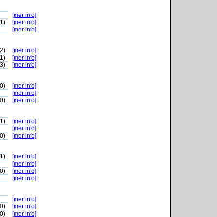
[mer info]
-1)
[mer info]
[mer info]
-2)
[mer info]
-1)
[mer info]
-3)
[mer info]
-0)
[mer info]
[mer info]
-0)
[mer info]
-1)
[mer info]
[mer info]
-0)
[mer info]
-1)
[mer info]
[mer info]
-0)
[mer info]
[mer info]
[mer info]
-0)
[mer info]
-0)
[mer info]