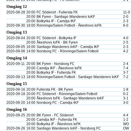
Omgång 12
2020-08-28
20:00
FC Söderort - Fullersta FK
11-0
20:00
BK Fyren - Santiago Wanderers IoKF
2-0
20:00
Botkyrka IF - Camdja IKF
2-3
2020-08-30
18:00
Rönninge/Salem Fotboll - Åkeshovs IoFK
6-0
Omgång 13
2020-09-04
20:00
FC Söderort - Botkyrka IF
4-0
20:00
Åkeshovs IoFK - BK Fyren
2-5
2020-09-05
16:00
Santiago Wanderers IoKF - Camdja IKF
2-3
2020-09-06
14:00
Norsborg FC - Rönninge/Salem Fotboll
4-2
Omgång 14
2020-09-11
20:00
BK Fyren - Norsborg FC
2-4
20:00
Camdja IKF - Åkeshovs IoFK
7-4
20:00
Botkyrka IF - Fullersta FK
3-7
2020-09-13
18:00
Rönninge/Salem Fotboll - Santiago Wanderers IoKF
7-2
Omgång 15
2020-09-16
20:00
Fullersta FK - BK Fyren
1-8
2020-09-18
20:00
FC Söderort - Rönninge/Salem Fotboll
0-2
20:00
Åkeshovs IoFK - Santiago Wanderers IoKF
3-1
2020-09-20
14:00
Norsborg FC - Camdja IKF
3-0
Omgång 16
2020-09-25
20:00
BK Fyren - FC Söderort
4-4
20:00
Camdja IKF - Fullersta FK
1-2
20:00
Botkyrka IF - Åkeshovs IoFK
WO
2020-09-26
16:00
Santiago Wanderers IoKF - Norsborg FC
OW