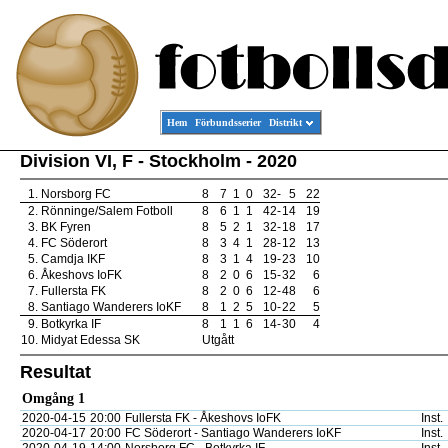
Hem
Förbundsserier
Distrikt
Division VI, F - Stockholm - 2020
1.
Norsborg FC
8
7
1
0
32
-
5
22
2.
Rönninge/Salem Fotboll
8
6
1
1
42
-
14
19
3.
BK Fyren
8
5
2
1
32
-
18
17
4.
FC Söderort
8
3
4
1
28
-
12
13
5.
Camdja IKF
8
3
1
4
19
-
23
10
6.
Åkeshovs IoFK
8
2
0
6
15
-
32
6
7.
Fullersta FK
8
2
0
6
12
-
48
6
8.
Santiago Wanderers IoKF
8
1
2
5
10
-
22
5
9.
Botkyrka IF
8
1
1
6
14
-
30
4
10.
Midyat Edessa SK
Utgått
Resultat
Omgång 1
2020-04-15
20:00
Fullersta FK - Åkeshovs IoFK
Inst.
2020-04-17
20:00
FC Söderort - Santiago Wanderers IoKF
Inst.