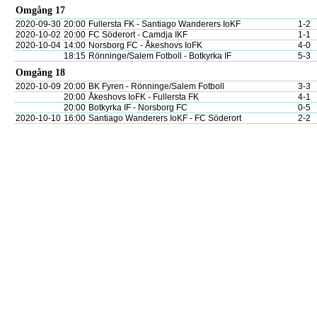
Omgång 17
2020-09-30
20:00
Fullersta FK - Santiago Wanderers IoKF
1-2
2020-10-02
20:00
FC Söderort - Camdja IKF
1-1
2020-10-04
14:00
Norsborg FC - Åkeshovs IoFK
4-0
18:15
Rönninge/Salem Fotboll - Botkyrka IF
5-3
Omgång 18
2020-10-09
20:00
BK Fyren - Rönninge/Salem Fotboll
3-3
20:00
Åkeshovs IoFK - Fullersta FK
4-1
20:00
Botkyrka IF - Norsborg FC
0-5
2020-10-10
16:00
Santiago Wanderers IoKF - FC Söderort
2-2