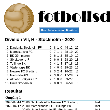
Hem
Förbundsserier
Distrikt
Division VII, H - Stockholm - 2020
1.
Dardania Stockholm FF
9
8
1
0
44
-
12
25
2.
Marockanska FC
9
7
1
1
28
-
10
22
3.
BK Gömmaren
9
6
1
2
35
-
10
19
4.
Sörskogens IF
9
6
0
3
28
-
20
18
5.
Tullinge BK
9
4
1
4
17
-
18
13
6.
Västertorps BK
9
4
0
5
29
-
23
12
7.
Newroz FC Bredäng
9
3
2
4
16
-
22
11
8.
Nackdala AIS
9
3
0
6
17
-
28
9
9.
Athletic Botkyrka FC
9
1
0
8
9
-
27
3
10.
Unite Stockholm IF
9
0
0
9
6
-
59
0
Resultat
Omgång 1
2020-04-14
20:00
Nackdala AIS - Newroz FC Bredäng
Inst.
2020-04-17
20:00
Marockanska FC - Tullinge BK
Inst.
20:00
Unite Stockholm IF - Sörskogens IF
Inst.