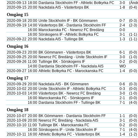
2020-09-13
18:00
Dardania Stockholm FF - Athletic Botkyrka FC
3-0
(Ändr
2020-09-15
20:00
Nackdala AIS - Västertorps BK
1-8
(0-4)
Omgång 15
2020-09-18
20:00
Unite Stockholm IF - BK Gömmaren
0-7
(0-3)
2020-09-19
14:00
Västertorps BK - Dardania Stockholm FF
2-4
(2-3)
16:00
Marockanska FC - Newroz FC Bredäng
0-0
16:00
Sörskogens IF - Athletic Botkyrka FC
3-1
(1-1)
2020-09-22
20:00
Nackdala AIS - Tullinge BK
1-3
(1-1)
Omgång 16
2020-09-23
20:00
BK Gömmaren - Västertorps BK
6-1
(0-0)
2020-09-25
20:00
Newroz FC Bredäng - Unite Stockholm IF
3-0
(1-0)
2020-09-26
11:00
Tullinge BK - Sörskogens IF
0-2
(0-0)
14:00
Dardania Stockholm FF - Nackdala AIS
WO
2020-09-27
16:00
Athletic Botkyrka FC - Marockanska FC
1-4
(0-0)
Omgång 17
2020-09-29
20:00
Nackdala AIS - BK Gömmaren
0-6
(0-3)
2020-10-02
20:00
Unite Stockholm IF - Athletic Botkyrka FC
0-3
(0-0)
2020-10-03
14:00
Västertorps BK - Newroz FC Bredäng
3-0
(1-0)
16:00
Marockanska FC - Sörskogens IF
2-1
(0-0)
16:00
Dardania Stockholm FF - Tullinge BK
7-1
(4-0)
Omgång 18
2020-10-07
20:00
BK Gömmaren - Dardania Stockholm FF
1-1
(0-0)
2020-10-09
20:00
Newroz FC Bredäng - Nackdala AIS
3-1
(0-0)
2020-10-10
11:00
Tullinge BK - Marockanska FC
0-2
(0-0)
16:00
Sörskogens IF - Unite Stockholm IF
7-1
(4-0)
2020-10-11
16:00
Athletic Botkyrka FC - Västertorps BK
1-4
(1-2)