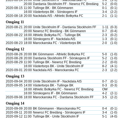
2020-08-14
20:00
Unite Stockholm IF - Marockanska FC
1-8
(1-3)
20:00
Dardania Stockholm FF - Newroz FC Bredäng
5-2
(0-0)
2020-08-15
11:00
Tullinge BK - BK Gömmaren
0-1
(0-1)
16:00
Västertorps BK - Sörskogens IF
3-4
(2-2)
2020-08-18
20:00
Nackdala AIS - Athletic Botkyrka FC
2-1
(1-1)
Omgång 11
2020-08-21
20:00
Unite Stockholm IF - Dardania Stockholm FF
1-11
(0-3)
20:00
Newroz FC Bredäng - BK Gömmaren
0-7
(0-4)
2020-08-22
16:00
Athletic Botkyrka FC - Tullinge BK
2-3
(0-2)
16:00
Sörskogens IF - Nackdala AIS
1-3
(0-1)
2020-08-23
18:00
Marockanska FC - Västertorps BK
2-0
(1-0)
Omgång 12
2020-08-26
20:00
BK Gömmaren - Athletic Botkyrka FC
5-0
(1-0)
2020-08-28
20:00
Dardania Stockholm FF - Sörskogens IF
5-2
(1-0)
2020-08-29
11:00
Tullinge BK - Newroz FC Bredäng
2-2
(0-0)
16:00
Västertorps BK - Unite Stockholm IF
8-2
(4-1)
2020-09-01
20:00
Nackdala AIS - Marockanska FC
2-3
(2-2)
Omgång 13
2020-09-04
20:00
Unite Stockholm IF - Nackdala AIS
0-7
(0-1)
2020-09-05
14:00
Västertorps BK - Tullinge BK
0-3
(0-3)
16:00
Athletic Botkyrka FC - Newroz FC Bredäng
OW
16:00
Sörskogens IF - BK Gömmaren
4-2
(2-1)
2020-09-06
18:00
Marockanska FC - Dardania Stockholm FF
3-5
(2-2)
Omgång 14
2020-09-09
20:00
BK Gömmaren - Marockanska FC
0-4
(0-1)
2020-09-11
20:00
Newroz FC Bredäng - Sörskogens IF
3-4
(1-0)
2020-09-12
11:00
Tullinge BK - Unite Stockholm IF
5-1
(4-0)