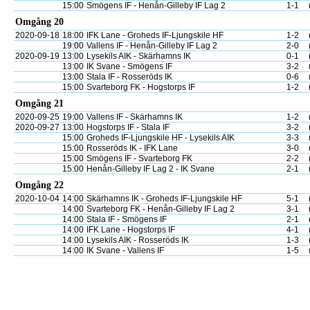
15:00
Smögens IF - Henån-Gilleby IF Lag 2
1-1
Omgång 20
2020-09-18
18:00
IFK Lane - Groheds IF-Ljungskile HF
1-2
19:00
Vallens IF - Henån-Gilleby IF Lag 2
2-0
2020-09-19
13:00
Lysekils AIK - Skärhamns IK
0-1
13:00
IK Svane - Smögens IF
3-2
13:00
Stala IF - Rosseröds IK
0-6
15:00
Svarteborg FK - Hogstorps IF
1-2
Omgång 21
2020-09-25
19:00
Vallens IF - Skärhamns IK
1-2
2020-09-27
13:00
Hogstorps IF - Stala IF
3-2
15:00
Groheds IF-Ljungskile HF - Lysekils AIK
3-3
15:00
Rosseröds IK - IFK Lane
3-0
15:00
Smögens IF - Svarteborg FK
2-2
15:00
Henån-Gilleby IF Lag 2 - IK Svane
2-1
Omgång 22
2020-10-04
14:00
Skärhamns IK - Groheds IF-Ljungskile HF
5-1
14:00
Svarteborg FK - Henån-Gilleby IF Lag 2
3-1
14:00
Stala IF - Smögens IF
2-1
14:00
IFK Lane - Hogstorps IF
4-1
14:00
Lysekils AIK - Rosseröds IK
1-3
14:00
IK Svane - Vallens IF
1-5