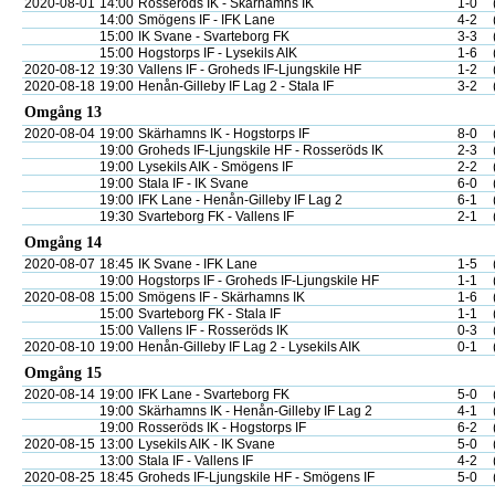
2020-08-01
14:00
Rosseröds IK - Skärhamns IK
1-0
14:00
Smögens IF - IFK Lane
4-2
15:00
IK Svane - Svarteborg FK
3-3
15:00
Hogstorps IF - Lysekils AIK
1-6
2020-08-12
19:30
Vallens IF - Groheds IF-Ljungskile HF
1-2
2020-08-18
19:00
Henån-Gilleby IF Lag 2 - Stala IF
3-2
Omgång 13
2020-08-04
19:00
Skärhamns IK - Hogstorps IF
8-0
19:00
Groheds IF-Ljungskile HF - Rosseröds IK
2-3
19:00
Lysekils AIK - Smögens IF
2-2
19:00
Stala IF - IK Svane
6-0
19:00
IFK Lane - Henån-Gilleby IF Lag 2
6-1
19:30
Svarteborg FK - Vallens IF
2-1
Omgång 14
2020-08-07
18:45
IK Svane - IFK Lane
1-5
19:00
Hogstorps IF - Groheds IF-Ljungskile HF
1-1
2020-08-08
15:00
Smögens IF - Skärhamns IK
1-6
15:00
Svarteborg FK - Stala IF
1-1
15:00
Vallens IF - Rosseröds IK
0-3
2020-08-10
19:00
Henån-Gilleby IF Lag 2 - Lysekils AIK
0-1
Omgång 15
2020-08-14
19:00
IFK Lane - Svarteborg FK
5-0
19:00
Skärhamns IK - Henån-Gilleby IF Lag 2
4-1
19:00
Rosseröds IK - Hogstorps IF
6-2
2020-08-15
13:00
Lysekils AIK - IK Svane
5-0
13:00
Stala IF - Vallens IF
4-2
2020-08-25
18:45
Groheds IF-Ljungskile HF - Smögens IF
5-0