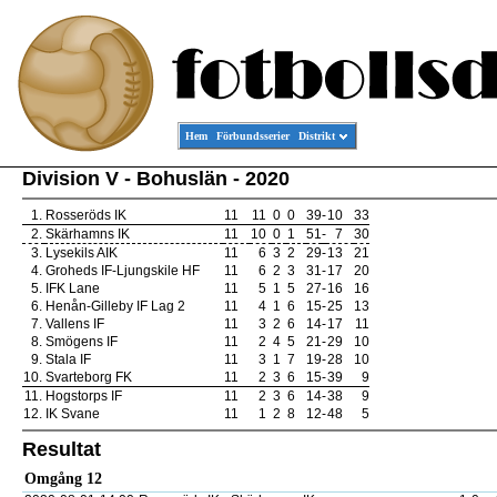
Hem
Förbundsserier
Distrikt
Division V - Bohuslän - 2020
1.
Rosseröds IK
11
11
0
0
39
-
10
33
2.
Skärhamns IK
11
10
0
1
51
-
7
30
3.
Lysekils AIK
11
6
3
2
29
-
13
21
4.
Groheds IF-Ljungskile HF
11
6
2
3
31
-
17
20
5.
IFK Lane
11
5
1
5
27
-
16
16
6.
Henån-Gilleby IF Lag 2
11
4
1
6
15
-
25
13
7.
Vallens IF
11
3
2
6
14
-
17
11
8.
Smögens IF
11
2
4
5
21
-
29
10
9.
Stala IF
11
3
1
7
19
-
28
10
10.
Svarteborg FK
11
2
3
6
15
-
39
9
11.
Hogstorps IF
11
2
3
6
14
-
38
9
12.
IK Svane
11
1
2
8
12
-
48
5
Resultat
Omgång 12