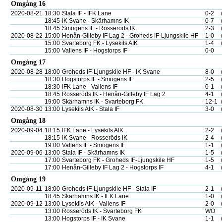
Omgång 16
2020-08-21
18:30
Stala IF - IFK Lane
0-2
18:45
IK Svane - Skärhamns IK
0-7
18:45
Smögens IF - Rosseröds IK
2-3
2020-08-22
15:00
Henån-Gilleby IF Lag 2 - Groheds IF-Ljungskile HF
1-0
15:00
Svarteborg FK - Lysekils AIK
1-4
15:00
Vallens IF - Hogstorps IF
0-0
Omgång 17
2020-08-28
18:00
Groheds IF-Ljungskile HF - IK Svane
8-0
18:30
Hogstorps IF - Smögens IF
2-5
18:30
IFK Lane - Vallens IF
0-1
18:45
Rosseröds IK - Henån-Gilleby IF Lag 2
4-1
19:00
Skärhamns IK - Svarteborg FK
12-1
2020-08-30
13:00
Lysekils AIK - Stala IF
3-0
Omgång 18
2020-09-04
18:15
IFK Lane - Lysekils AIK
2-2
18:15
IK Svane - Rosseröds IK
2-4
19:00
Vallens IF - Smögens IF
1-1
2020-09-06
13:00
Stala IF - Skärhamns IK
1-5
17:00
Svarteborg FK - Groheds IF-Ljungskile HF
1-5
17:00
Henån-Gilleby IF Lag 2 - Hogstorps IF
4-1
Omgång 19
2020-09-11
18:00
Groheds IF-Ljungskile HF - Stala IF
2-1
18:45
Skärhamns IK - IFK Lane
1-0
2020-09-12
13:00
Lysekils AIK - Vallens IF
2-0
13:00
Rosseröds IK - Svarteborg FK
WO
13:00
Hogstorps IF - IK Svane
1-1