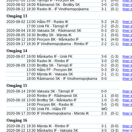
2020-07-26
13:00
Tärnsjö IF - Procyon BK
2-1
(0-0)
[mer i
2020-08-02
18:00
Rådmansö SK - Brottby SK
3-0
(2-0)
[mer i
2020-08-12
18:30
Rasbo IK - IF Vindhemspojkarna
3-1
(0-1)
[mer i
Omgång 13
2020-08-02
13:00
Håbo FF - Rasbo IK
5-2
(4-2)
[mer i
17:00
Unik FK - Tärnsjö IF
2-2
(0-2)
[mer i
2020-08-04
19:30
Vaksala SK - Rådmansö SK
0-3
(0-1)
[mer i
2020-08-05
19:30
Brottby SK - Märsta IK
2-1
(0-0)
[mer i
2020-08-12
19:00
Procyon BK - Månkarbo IF
6-1
(4-0)
[mer i
2020-09-17
19:30
IF Vindhemspojkarna - Rimbo IF
2-2
(1-1)
[mer i
Omgång 14
2020-08-07
19:00
Månkarbo IF - Unik FK
3-6
(1-3)
[mer i
19:00
Rasbo IK - Rimbo IF
3-0
(2-0)
[mer i
2020-08-09
13:00
Brottby SK - Tärnsjö IF
0-2
(0-2)
[mer i
13:00
Håbo FF - Procyon BK
0-3
(0-1)
[mer i
17:00
Märsta IK - Vaksala SK
2-1
(1-1)
[mer i
18:00
Rådmansö SK - IF Vindhemspojkarna
0-0
[mer i
Omgång 15
2020-08-14
19:00
Vaksala SK - Tärnsjö IF
0-0
[mer i
19:00
Rimbo IF - Rådmansö SK
1-1
(0-0)
[mer i
2020-08-16
13:00
Brottby SK - Månkarbo IF
1-0
(1-0)
[mer i
14:00
Procyon BK - Rasbo IK
5-0
(1-0)
[mer i
17:00
Unik FK - Håbo FF
WO
2020-08-17
20:00
IF Vindhemspojkarna - Märsta IK
2-3
(0-1)
[mer i
Omgång 16
2020-08-21
19:30
Märsta IK - Rimbo IF
3-1
(0-0)
[mer i
2020-08-22
13:30
Månkarbo IF - Vaksala SK
3-5
(3-3)
[mer i