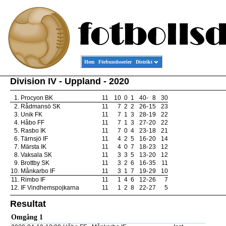
Hem
Förbundsserier
Distrikt
Division IV - Uppland - 2020
1.
Procyon BK
11
10
0
1
40
-
8
30
2.
Rådmansö SK
11
7
2
2
26
-
15
23
3.
Unik FK
11
7
1
3
28
-
19
22
4.
Håbo FF
11
7
1
3
27
-
20
22
5.
Rasbo IK
11
7
0
4
23
-
18
21
6.
Tärnsjö IF
11
4
2
5
16
-
20
14
7.
Märsta IK
11
4
0
7
18
-
23
12
8.
Vaksala SK
11
3
3
5
13
-
20
12
9.
Brottby SK
11
3
2
6
16
-
35
11
10.
Månkarbo IF
11
3
1
7
19
-
29
10
11.
Rimbo IF
11
1
4
6
12
-
26
7
12.
IF Vindhemspojkarna
11
1
2
8
22
-
27
5
Resultat
Omgång 1