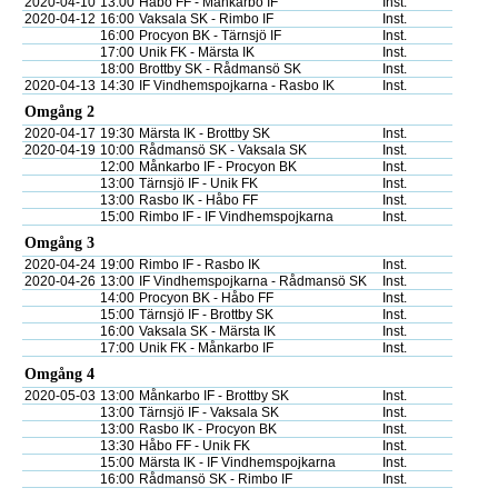
2020-04-10
13:00
Håbo FF - Månkarbo IF
Inst.
2020-04-12
16:00
Vaksala SK - Rimbo IF
Inst.
16:00
Procyon BK - Tärnsjö IF
Inst.
17:00
Unik FK - Märsta IK
Inst.
18:00
Brottby SK - Rådmansö SK
Inst.
2020-04-13
14:30
IF Vindhemspojkarna - Rasbo IK
Inst.
Omgång 2
2020-04-17
19:30
Märsta IK - Brottby SK
Inst.
2020-04-19
10:00
Rådmansö SK - Vaksala SK
Inst.
12:00
Månkarbo IF - Procyon BK
Inst.
13:00
Tärnsjö IF - Unik FK
Inst.
13:00
Rasbo IK - Håbo FF
Inst.
15:00
Rimbo IF - IF Vindhemspojkarna
Inst.
Omgång 3
2020-04-24
19:00
Rimbo IF - Rasbo IK
Inst.
2020-04-26
13:00
IF Vindhemspojkarna - Rådmansö SK
Inst.
14:00
Procyon BK - Håbo FF
Inst.
15:00
Tärnsjö IF - Brottby SK
Inst.
16:00
Vaksala SK - Märsta IK
Inst.
17:00
Unik FK - Månkarbo IF
Inst.
Omgång 4
2020-05-03
13:00
Månkarbo IF - Brottby SK
Inst.
13:00
Tärnsjö IF - Vaksala SK
Inst.
13:00
Rasbo IK - Procyon BK
Inst.
13:30
Håbo FF - Unik FK
Inst.
15:00
Märsta IK - IF Vindhemspojkarna
Inst.
16:00
Rådmansö SK - Rimbo IF
Inst.