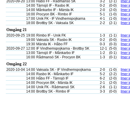
2020-09-20
13:00
Håbo FF - Rådmansö SK
3-2
(2-1)
[mer i
14:00
Tärnsjö IF - Rasbo IK
0-2
(0-0)
[mer i
14:00
Månkarbo IF - Märsta IK
2-0
(2-0)
[mer i
16:00
Procyon BK - Rimbo IF
5-1
(1-0)
[mer i
17:00
Unik FK - IF Vindhemspojkarna
4-1
(1-0)
[mer i
18:00
Brottby SK - Vaksala SK
2-2
(2-1)
[mer i
Omgång 21
2020-09-25
19:00
Rimbo IF - Unik FK
1-3
(1-1)
[mer i
19:00
Vaksala SK - Rasbo IK
0-2
(0-0)
[mer i
19:30
Märsta IK - Håbo FF
0-3
(0-3)
[mer i
2020-09-27
12:00
IF Vindhemspojkarna - Brottby SK
12-1
(5-0)
[mer i
13:00
Tärnsjö IF - Månkarbo IF
1-2
(0-1)
[mer i
16:00
Rådmansö SK - Procyon BK
1-3
(0-1)
[mer i
Omgång 22
2020-10-04
14:00
Vaksala SK - IF Vindhemspojkarna
2-0
(1-0)
[mer i
14:00
Rasbo IK - Månkarbo IF
5-2
(2-2)
[mer i
14:00
Håbo FF - Tärnsjö IF
6-2
(2-0)
[mer i
14:00
Procyon BK - Märsta IK
2-1
(2-0)
[mer i
14:00
Unik FK - Rådmansö SK
2-6
(1-1)
[mer i
14:00
Brottby SK - Rimbo IF
3-3
(0-0)
[mer i