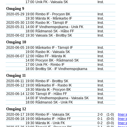
17:00
Unik FK - Vaksala SK
Inst.
Omgång 9
2020-05-29
19:00
Rimbo IF - Procyon BK
Inst.
19:30
Märsta IK - Månkarbo IF
Inst.
2020-05-30
13:00
Rasbo IK - Tärnsjö IF
Inst.
2020-05-31
14:00
IF Vindhemspojkarna - Unik FK
Inst.
18:00
Rådmansö SK - Håbo FF
Inst.
2020-06-02
19:30
Vaksala SK - Brottby SK
Inst.
Omgång 10
2020-06-05
19:00
Månkarbo IF - Tärnsjö IF
Inst.
19:00
Rasbo IK - Vaksala SK
Inst.
2020-06-07
12:00
Håbo FF - Märsta IK
Inst.
14:00
Procyon BK - Rådmansö SK
Inst.
17:00
Unik FK - Rimbo IF
Inst.
18:00
Brottby SK - IF Vindhemspojkarna
Inst.
Omgång 11
2020-06-11
19:00
Rimbo IF - Brottby SK
Inst.
2020-06-12
19:00
Månkarbo IF - Rasbo IK
Inst.
19:30
Märsta IK - Procyon BK
Inst.
2020-06-14
12:00
Tärnsjö IF - Håbo FF
Inst.
14:00
IF Vindhemspojkarna - Vaksala SK
Inst.
18:00
Rådmansö SK - Unik FK
Inst.
Omgång 12
2020-06-17
19:00
Rimbo IF - Vaksala SK
2-0
(1-0)
[mer i
2020-06-18
19:00
Månkarbo IF - Håbo FF
0-1
(0-0)
[mer i
19:30
Märsta IK - Unik FK
0-2
(0-0)
[mer i