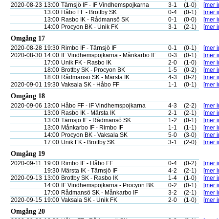
2020-08-23
13:00
Tärnsjö IF - IF Vindhemspojkarna
3-1
(1-0)
[mer i
13:00
Håbo FF - Brottby SK
0-4
(0-1)
[mer i
13:00
Rasbo IK - Rådmansö SK
0-1
(0-0)
[mer i
14:00
Procyon BK - Unik FK
3-1
(2-1)
[mer i
Omgång 17
2020-08-28
19:30
Rimbo IF - Tärnsjö IF
0-1
(0-1)
[mer i
2020-08-30
14:00
IF Vindhemspojkarna - Månkarbo IF
0-3
(0-1)
[mer i
17:00
Unik FK - Rasbo IK
2-0
(1-0)
[mer i
18:00
Brottby SK - Procyon BK
1-5
(0-2)
[mer i
18:00
Rådmansö SK - Märsta IK
4-3
(0-2)
[mer i
2020-09-01
19:30
Vaksala SK - Håbo FF
1-1
(0-1)
[mer i
Omgång 18
2020-09-06
13:00
Håbo FF - IF Vindhemspojkarna
4-3
(2-2)
[mer i
13:00
Rasbo IK - Märsta IK
2-1
(2-1)
[mer i
13:00
Tärnsjö IF - Rådmansö SK
1-2
(0-1)
[mer i
13:00
Månkarbo IF - Rimbo IF
1-1
(1-1)
[mer i
14:00
Procyon BK - Vaksala SK
5-0
(3-0)
[mer i
17:00
Unik FK - Brottby SK
3-1
(2-0)
[mer i
Omgång 19
2020-09-11
19:00
Rimbo IF - Håbo FF
0-4
(0-2)
[mer i
19:30
Märsta IK - Tärnsjö IF
4-2
(2-1)
[mer i
2020-09-13
13:00
Brottby SK - Rasbo IK
1-4
(1-0)
[mer i
14:00
IF Vindhemspojkarna - Procyon BK
0-2
(0-1)
[mer i
17:00
Rådmansö SK - Månkarbo IF
3-2
(2-1)
[mer i
2020-09-15
19:00
Vaksala SK - Unik FK
2-0
(1-0)
[mer i
Omgång 20