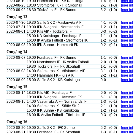
2020-08-19
19:00
Hammarö FK - KB Karlskoga
1-4
(0-1)
[mer inf
2020-08-25
18:30
Strömtorps IK - IFK Skoghall
2-1
(1-0)
[mer inf
2020-09-02
18:30
Töcksfors IF - IFK Sunne
3-2
(1-0)
[mer inf
Omgång 13
2020-07-30
19:30
Säffle SK 2 - Västanviks AIF
4-1
(0-0)
[mer inf
2020-07-31
19:00
IFK Skoghall - Norrstrands IF
1-2
(1-1)
[mer inf
2020-08-01
14:00
Kils AIK - Töcksfors IF
0-3
(0-2)
[mer inf
15:00
KB Karlskoga - Forshaga IF
1-1
(1-0)
[mer inf
16:00
IK Arvika Fotboll - Strömtorps IK
1-2
(0-1)
[mer inf
2020-08-03
19:00
IFK Sunne - Hammarö FK
0-2
(0-1)
[mer inf
Omgång 14
2020-08-07
19:00
Forshaga IF - IFK Sunne
1-1
(0-0)
[mer inf
19:00
Norrstrands IF - IK Arvika Fotboll
2-0
(1-0)
[mer inf
19:30
Töcksfors IF - IFK Skoghall
1-1
(0-0)
[mer inf
2020-08-08
14:00
Strömtorps IK - Västanviks AIF
3-1
(1-1)
[mer inf
14:00
Hammarö FK - Kils AIK
2-2
(1-1)
[mer inf
2020-08-09
15:00
Säffle SK 2 - KB Karlskoga
0-0
[mer inf
Omgång 15
2020-08-14
18:30
Kils AIK - Forshaga IF
0-5
(0-0)
[mer inf
19:00
IFK Skoghall - Hammarö FK
6-1
(3-0)
[mer inf
2020-08-15
14:00
Västanviks AIF - Norrstrands IF
1-3
(0-1)
[mer inf
14:00
Strömtorps IK - Säffle SK 2
2-1
(1-0)
[mer inf
15:00
IFK Sunne - KB Karlskoga
1-2
(1-1)
[mer inf
16:00
IK Arvika Fotboll - Töcksfors IF
0-3
(0-2)
[mer inf
Omgång 16
2020-08-20
19:00
Säffle SK 2 - IFK Sunne
5-2
(0-0)
[mer inf
2020-08-21
18:30
Forshaga IF - IFK Skoghall
1-3
(0-1)
[mer inf