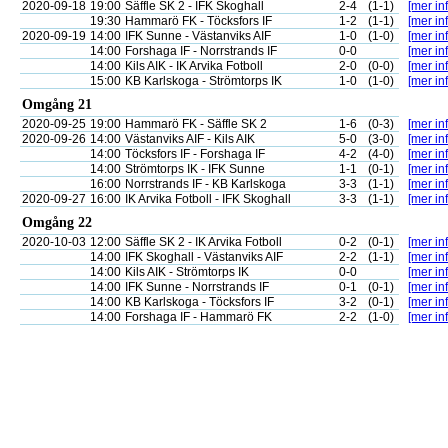
2020-09-18
19:00
Säffle SK 2 - IFK Skoghall
2-4
(1-1)
[mer inf
19:30
Hammarö FK - Töcksfors IF
1-2
(1-1)
[mer inf
2020-09-19
14:00
IFK Sunne - Västanviks AIF
1-0
(1-0)
[mer inf
14:00
Forshaga IF - Norrstrands IF
0-0
[mer inf
14:00
Kils AIK - IK Arvika Fotboll
2-0
(0-0)
[mer inf
15:00
KB Karlskoga - Strömtorps IK
1-0
(1-0)
[mer inf
Omgång 21
2020-09-25
19:00
Hammarö FK - Säffle SK 2
1-6
(0-3)
[mer inf
2020-09-26
14:00
Västanviks AIF - Kils AIK
5-0
(3-0)
[mer inf
14:00
Töcksfors IF - Forshaga IF
4-2
(4-0)
[mer inf
14:00
Strömtorps IK - IFK Sunne
1-1
(0-1)
[mer inf
16:00
Norrstrands IF - KB Karlskoga
3-3
(1-1)
[mer inf
2020-09-27
16:00
IK Arvika Fotboll - IFK Skoghall
3-3
(1-1)
[mer inf
Omgång 22
2020-10-03
12:00
Säffle SK 2 - IK Arvika Fotboll
0-2
(0-1)
[mer inf
14:00
IFK Skoghall - Västanviks AIF
2-2
(1-1)
[mer inf
14:00
Kils AIK - Strömtorps IK
0-0
[mer inf
14:00
IFK Sunne - Norrstrands IF
0-1
(0-1)
[mer inf
14:00
KB Karlskoga - Töcksfors IF
3-2
(0-1)
[mer inf
14:00
Forshaga IF - Hammarö FK
2-2
(1-0)
[mer inf