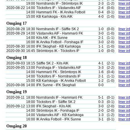
19:00
Norrstrands IF - Strömtorps IK
2-3
(1-2)
[mer inf
2020-08-22
14:00
Töcksfors IF - Västanviks AIF
2-4
(0-0)
[mer inf
14:00
Hammarö FK - IK Arvika Fotboll
0-4
(0-1)
[mer inf
15:00
KB Karlskoga - Kils AIK
4-0
(1-0)
[mer inf
Omgång 17
2020-08-28
18:30
Norrstrands IF - Säffle SK 2
1-0
(0-0)
[mer inf
2020-08-29
14:00
Västanviks AIF - Hammarö FK
3-0
(1-0)
[mer inf
14:00
Kils AIK - IFK Sunne
2-1
(1-1)
[mer inf
16:00
IK Arvika Fotboll - Forshaga IF
3-0
(2-0)
[mer inf
2020-08-30
16:00
IFK Skoghall - KB Karlskoga
1-1
(1-0)
[mer inf
2020-09-30
16:45
Strömtorps IK - Töcksfors IF
1-0
(0-0)
[mer inf
Omgång 18
2020-09-03
18:15
Säffle SK 2 - Kils AIK
4-1
(2-1)
[mer inf
2020-09-05
13:00
Forshaga IF - Västanviks AIF
3-3
(2-2)
[mer inf
14:00
Hammarö FK - Strömtorps IK
1-6
(0-4)
[mer inf
14:00
Töcksfors IF - Norrstrands IF
2-1
(1-1)
[mer inf
15:00
KB Karlskoga - IK Arvika Fotboll
1-2
(1-0)
[mer inf
2020-09-06
14:00
IFK Sunne - IFK Skoghall
0-0
[mer inf
Omgång 19
2020-09-11
18:00
Norrstrands IF - Hammarö FK
5-1
(0-1)
[mer inf
18:00
Töcksfors IF - Säffle SK 2
0-3
(0-1)
[mer inf
2020-09-12
13:00
IFK Skoghall - Kils AIK
3-0
(2-0)
[mer inf
14:00
Strömtorps IK - Forshaga IF
2-0
(2-0)
[mer inf
14:00
Västanviks AIF - KB Karlskoga
1-3
(1-2)
[mer inf
16:00
IK Arvika Fotboll - IFK Sunne
3-1
(0-1)
[mer inf
Omgång 20