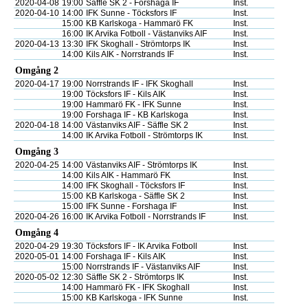
2020-04-08
19:00
Säffle SK 2 - Forshaga IF
Inst.
2020-04-10
14:00
IFK Sunne - Töcksfors IF
Inst.
15:00
KB Karlskoga - Hammarö FK
Inst.
16:00
IK Arvika Fotboll - Västanviks AIF
Inst.
2020-04-13
13:30
IFK Skoghall - Strömtorps IK
Inst.
14:00
Kils AIK - Norrstrands IF
Inst.
Omgång 2
2020-04-17
19:00
Norrstrands IF - IFK Skoghall
Inst.
19:00
Töcksfors IF - Kils AIK
Inst.
19:00
Hammarö FK - IFK Sunne
Inst.
19:00
Forshaga IF - KB Karlskoga
Inst.
2020-04-18
14:00
Västanviks AIF - Säffle SK 2
Inst.
14:00
IK Arvika Fotboll - Strömtorps IK
Inst.
Omgång 3
2020-04-25
14:00
Västanviks AIF - Strömtorps IK
Inst.
14:00
Kils AIK - Hammarö FK
Inst.
14:00
IFK Skoghall - Töcksfors IF
Inst.
15:00
KB Karlskoga - Säffle SK 2
Inst.
15:00
IFK Sunne - Forshaga IF
Inst.
2020-04-26
16:00
IK Arvika Fotboll - Norrstrands IF
Inst.
Omgång 4
2020-04-29
19:30
Töcksfors IF - IK Arvika Fotboll
Inst.
2020-05-01
14:00
Forshaga IF - Kils AIK
Inst.
15:00
Norrstrands IF - Västanviks AIF
Inst.
2020-05-02
12:30
Säffle SK 2 - Strömtorps IK
Inst.
14:00
Hammarö FK - IFK Skoghall
Inst.
15:00
KB Karlskoga - IFK Sunne
Inst.