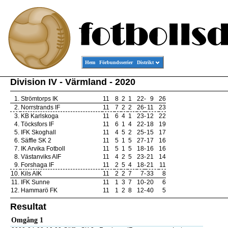
Hem
Förbundsserier
Distrikt
Division IV - Värmland - 2020
1.
Strömtorps IK
11
8
2
1
22
-
9
26
2.
Norrstrands IF
11
7
2
2
26
-
11
23
3.
KB Karlskoga
11
6
4
1
23
-
12
22
4.
Töcksfors IF
11
6
1
4
22
-
18
19
5.
IFK Skoghall
11
4
5
2
25
-
15
17
6.
Säffle SK 2
11
5
1
5
27
-
17
16
7.
IK Arvika Fotboll
11
5
1
5
18
-
16
16
8.
Västanviks AIF
11
4
2
5
23
-
21
14
9.
Forshaga IF
11
2
5
4
18
-
21
11
10.
Kils AIK
11
2
2
7
7
-
33
8
11.
IFK Sunne
11
1
3
7
10
-
20
6
12.
Hammarö FK
11
1
2
8
12
-
40
5
Resultat
Omgång 1