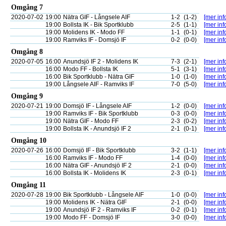
Omgång 7
2020-07-02
19:00
Nätra GIF - Långsele AIF
1-2
(1-2)
[mer inf
19:00
Bollsta IK - Bik Sportklubb
2-5
(1-1)
[mer inf
19:00
Molidens IK - Modo FF
1-1
(0-1)
[mer inf
19:00
Ramviks IF - Domsjö IF
0-2
(0-0)
[mer inf
Omgång 8
2020-07-05
16:00
Anundsjö IF 2 - Molidens IK
7-3
(2-1)
[mer inf
16:00
Modo FF - Bollsta IK
5-1
(3-1)
[mer inf
16:00
Bik Sportklubb - Nätra GIF
1-0
(1-0)
[mer inf
19:00
Långsele AIF - Ramviks IF
7-0
(5-0)
[mer inf
Omgång 9
2020-07-21
19:00
Domsjö IF - Långsele AIF
1-2
(0-0)
[mer inf
19:00
Ramviks IF - Bik Sportklubb
0-3
(0-0)
[mer inf
19:00
Nätra GIF - Modo FF
2-3
(0-2)
[mer inf
19:00
Bollsta IK - Anundsjö IF 2
2-1
(0-1)
[mer inf
Omgång 10
2020-07-26
16:00
Domsjö IF - Bik Sportklubb
3-2
(1-1)
[mer inf
16:00
Ramviks IF - Modo FF
1-4
(0-0)
[mer inf
16:00
Nätra GIF - Anundsjö IF 2
2-1
(0-0)
[mer inf
16:00
Bollsta IK - Molidens IK
2-3
(0-1)
[mer inf
Omgång 11
2020-07-28
19:00
Bik Sportklubb - Långsele AIF
1-0
(0-0)
[mer inf
19:00
Molidens IK - Nätra GIF
2-1
(0-0)
[mer inf
19:00
Anundsjö IF 2 - Ramviks IF
0-2
(0-1)
[mer inf
19:00
Modo FF - Domsjö IF
3-0
(0-0)
[mer inf