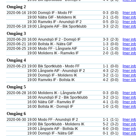
Omgång 2
2020-06-16
19:00
Domsjö IF - Modo FF
0-3
(0-0)
[mer inf
19:00
Nätra GIF - Molidens IK
2-1
(1-0)
[mer inf
19:30
Ramviks IF - Anundsjö IF 2
0-5
(0-1)
[mer inf
2020-06-18
19:00
Långsele AIF - Bik Sportklubb
3-3
(2-2)
[mer inf
Omgång 3
2020-06-20
16:00
Anundsjö IF 2 - Domsjö IF
3-3
(2-3)
[mer inf
2020-06-21
18:00
Bollsta IK - Nätra GIF
1-3
(0-0)
[mer inf
2020-06-25
19:00
Modo FF - Långsele AIF
1-1
(1-0)
[mer inf
19:00
Molidens IK - Ramviks IF
2-0
(1-0)
[mer inf
Omgång 4
2020-06-23
19:00
Bik Sportklubb - Modo FF
1-1
(0-0)
[mer inf
19:00
Långsele AIF - Anundsjö IF 2
4-3
(2-2)
[mer inf
19:00
Domsjö IF - Molidens IK
3-2
(1-1)
[mer inf
19:00
Ramviks IF - Bollsta IK
4-2
(0-0)
[mer inf
Omgång 5
2020-06-28
16:00
Molidens IK - Långsele AIF
0-3
(0-0)
[mer inf
16:00
Anundsjö IF 2 - Bik Sportklubb
3-2
(3-1)
[mer inf
16:00
Nätra GIF - Ramviks IF
4-1
(1-0)
[mer inf
16:00
Bollsta IK - Domsjö IF
1-0
(1-0)
[mer inf
Omgång 6
2020-06-30
19:00
Modo FF - Anundsjö IF 2
1-1
(1-1)
[mer inf
19:00
Bik Sportklubb - Molidens IK
5-2
(3-2)
[mer inf
19:00
Långsele AIF - Bollsta IK
6-0
(3-0)
[mer inf
19:00
Domsjö IF - Nätra GIF
0-1
(0-1)
[mer inf