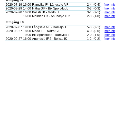
2020-07-19
16:00
Ramviks IF - Långsele AIF
2-4
(0-4)
[mer inf
2020-08-29
14:00
Nätra GIF - Bik Sportklubb
3-3
(0-3)
[mer inf
2020-09-20
16:00
Bollsta IK - Modo FF
3-1
(2-1)
[mer inf
16:00
Molidens IK - Anundsjö IF 2
2-0
(1-0)
[mer inf
Omgång 18
2020-07-07
19:00
Långsele AIF - Domsjö IF
5-3
(2-1)
[mer inf
2020-08-27
18:00
Modo FF - Nätra GIF
4-0
(0-0)
[mer inf
19:00
Bik Sportklubb - Ramviks IF
2-0
(1-0)
[mer inf
2020-09-27
16:00
Anundsjö IF 2 - Bollsta IK
1-2
(0-2)
[mer inf