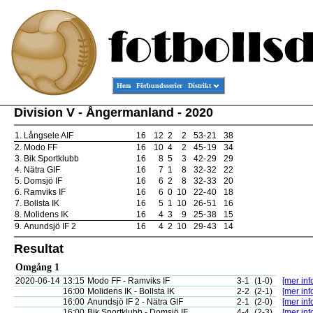
Hem
Förbundsserier
Distrikt
Division V - Ångermanland - 2020
1.
Långsele AIF
16
12
2
2
53
-
21
38
2.
Modo FF
16
10
4
2
45
-
19
34
3.
Bik Sportklubb
16
8
5
3
42
-
29
29
4.
Nätra GIF
16
7
1
8
32
-
32
22
5.
Domsjö IF
16
6
2
8
32
-
33
20
6.
Ramviks IF
16
6
0
10
22
-
40
18
7.
Bollsta IK
16
5
1
10
26
-
51
16
8.
Molidens IK
16
4
3
9
25
-
38
15
9.
Anundsjö IF 2
16
4
2
10
29
-
43
14
Resultat
Omgång 1
2020-06-14
13:15
Modo FF - Ramviks IF
3-1
(1-0)
[mer inf
16:00
Molidens IK - Bollsta IK
2-2
(2-1)
[mer inf
16:00
Anundsjö IF 2 - Nätra GIF
2-1
(2-0)
[mer inf
16:00
Bik Sportklubb - Domsjö IF
4-4
(2-3)
[mer inf