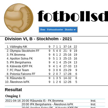
Hem
Förbundsserier
Distrikt
Division VI, B - Stockholm - 2021
1.
Vällingby AIK
9
7
1
1
37
-
14
22
2.
Olympia Stockholm FF
9
5
4
0
21
-
9
19
3.
FK Bromma
9
6
1
2
25
-
16
19
4.
Apollon Solna FK
9
5
1
3
25
-
15
16
5.
IFK Bergshamra
9
4
1
4
25
-
24
13
6.
Kälvesta IOFF FK
9
4
1
4
27
-
33
13
7.
FC Plavi Team
9
3
0
6
23
-
29
9
8.
Polonia Falcons FF
9
2
0
7
17
-
28
6
9.
Råsunda IS
9
1
3
5
14
-
32
6
10.
Åkeshovs IoFK
9
1
2
6
12
-
26
5
Resultat
Omgång 1
2021-04-16
20:00
Råsunda IS - FK Bromma
Inst.
20:00
IFK Bergshamra - Åkeshovs IoFK
Inst.