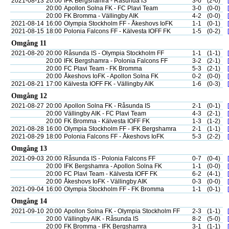
2021-08-13
20:00
IFK Bergshamra - Råsunda IS
3-0
(2-0)
20:00
Apollon Solna FK - FC Plavi Team
3-0
(0-0)
20:00
FK Bromma - Vällingby AIK
4-2
(0-0)
2021-08-14
16:00
Olympia Stockholm FF - Åkeshovs IoFK
1-1
(0-1)
2021-08-15
18:00
Polonia Falcons FF - Kälvesta IOFF FK
1-5
(0-2)
Omgång 11
2021-08-20
20:00
Råsunda IS - Olympia Stockholm FF
1-1
(1-1)
20:00
IFK Bergshamra - Polonia Falcons FF
3-2
(2-1)
20:00
FC Plavi Team - FK Bromma
5-3
(2-1)
20:00
Åkeshovs IoFK - Apollon Solna FK
0-2
(0-0)
2021-08-21
17:00
Kälvesta IOFF FK - Vällingby AIK
1-6
(0-3)
Omgång 12
2021-08-27
20:00
Apollon Solna FK - Råsunda IS
2-1
(0-1)
20:00
Vällingby AIK - FC Plavi Team
4-3
(2-1)
20:00
FK Bromma - Kälvesta IOFF FK
1-3
(1-2)
2021-08-28
16:00
Olympia Stockholm FF - IFK Bergshamra
2-1
(1-1)
2021-08-29
18:00
Polonia Falcons FF - Åkeshovs IoFK
5-3
(2-2)
Omgång 13
2021-09-03
20:00
Råsunda IS - Polonia Falcons FF
0-7
(0-4)
20:00
IFK Bergshamra - Apollon Solna FK
1-1
(0-0)
20:00
FC Plavi Team - Kälvesta IOFF FK
6-2
(4-1)
20:00
Åkeshovs IoFK - Vällingby AIK
0-3
(0-0)
2021-09-04
16:00
Olympia Stockholm FF - FK Bromma
1-1
(0-1)
Omgång 14
2021-09-10
20:00
Apollon Solna FK - Olympia Stockholm FF
2-3
(1-1)
20:00
Vällingby AIK - Råsunda IS
8-2
(5-0)
20:00
FK Bromma - IFK Bergshamra
3-1
(1-1)