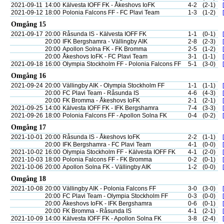
2021-09-11
14:00
Kälvesta IOFF FK - Åkeshovs IoFK
4-2
(2-1)
2021-09-12
18:00
Polonia Falcons FF - FC Plavi Team
1-3
(1-2)
Omgång 15
2021-09-17
20:00
Råsunda IS - Kälvesta IOFF FK
1-1
(0-1)
20:00
IFK Bergshamra - Vällingby AIK
2-8
(2-3)
20:00
Apollon Solna FK - FK Bromma
2-5
(1-2)
20:00
Åkeshovs IoFK - FC Plavi Team
3-1
(1-1)
2021-09-18
16:00
Olympia Stockholm FF - Polonia Falcons FF
5-1
(3-0)
Omgång 16
2021-09-24
20:00
Vällingby AIK - Olympia Stockholm FF
1-1
(1-1)
20:00
FC Plavi Team - Råsunda IS
4-6
(4-3)
20:00
FK Bromma - Åkeshovs IoFK
2-1
(2-1)
2021-09-25
14:00
Kälvesta IOFF FK - IFK Bergshamra
7-4
(3-3)
2021-09-26
18:00
Polonia Falcons FF - Apollon Solna FK
0-4
(0-2)
Omgång 17
2021-10-01
20:00
Råsunda IS - Åkeshovs IoFK
2-2
(1-1)
20:00
IFK Bergshamra - FC Plavi Team
4-1
(0-0)
2021-10-02
16:00
Olympia Stockholm FF - Kälvesta IOFF FK
4-1
(2-0)
2021-10-03
18:00
Polonia Falcons FF - FK Bromma
0-2
(0-1)
2021-10-06
20:00
Apollon Solna FK - Vällingby AIK
1-2
(0-0)
Omgång 18
2021-10-08
20:00
Vällingby AIK - Polonia Falcons FF
3-0
(3-0)
20:00
FC Plavi Team - Olympia Stockholm FF
0-3
(0-0)
20:00
Åkeshovs IoFK - IFK Bergshamra
0-6
(0-1)
20:00
FK Bromma - Råsunda IS
4-1
(2-1)
2021-10-09
14:00
Kälvesta IOFF FK - Apollon Solna FK
3-8
(2-4)