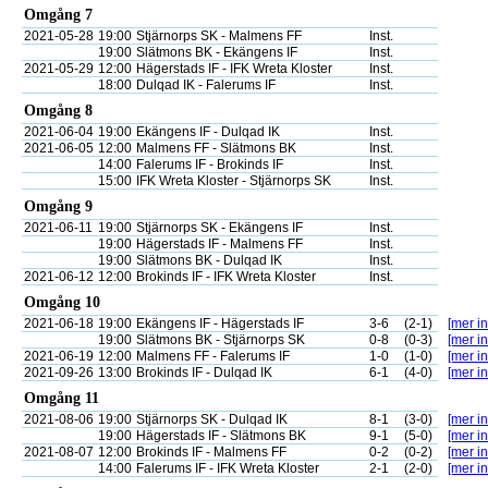
Omgång 7
2021-05-28
19:00
Stjärnorps SK - Malmens FF
Inst.
19:00
Slätmons BK - Ekängens IF
Inst.
2021-05-29
12:00
Hägerstads IF - IFK Wreta Kloster
Inst.
18:00
Dulqad IK - Falerums IF
Inst.
Omgång 8
2021-06-04
19:00
Ekängens IF - Dulqad IK
Inst.
2021-06-05
12:00
Malmens FF - Slätmons BK
Inst.
14:00
Falerums IF - Brokinds IF
Inst.
15:00
IFK Wreta Kloster - Stjärnorps SK
Inst.
Omgång 9
2021-06-11
19:00
Stjärnorps SK - Ekängens IF
Inst.
19:00
Hägerstads IF - Malmens FF
Inst.
19:00
Slätmons BK - Dulqad IK
Inst.
2021-06-12
12:00
Brokinds IF - IFK Wreta Kloster
Inst.
Omgång 10
2021-06-18
19:00
Ekängens IF - Hägerstads IF
3-6
(2-1)
[mer in
19:00
Slätmons BK - Stjärnorps SK
0-8
(0-3)
[mer in
2021-06-19
12:00
Malmens FF - Falerums IF
1-0
(1-0)
[mer in
2021-09-26
13:00
Brokinds IF - Dulqad IK
6-1
(4-0)
[mer in
Omgång 11
2021-08-06
19:00
Stjärnorps SK - Dulqad IK
8-1
(3-0)
[mer in
19:00
Hägerstads IF - Slätmons BK
9-1
(5-0)
[mer in
2021-08-07
12:00
Brokinds IF - Malmens FF
0-2
(0-2)
[mer in
14:00
Falerums IF - IFK Wreta Kloster
2-1
(2-0)
[mer in