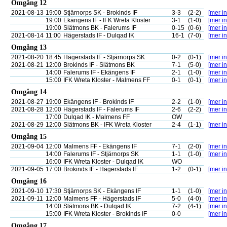
Omgång 12
2021-08-13
19:00
Stjärnorps SK - Brokinds IF
3-3
(2-2)
[mer in
19:00
Ekängens IF - IFK Wreta Kloster
3-1
(1-0)
[mer in
19:00
Slätmons BK - Falerums IF
0-15
(0-6)
[mer in
2021-08-14
11:00
Hägerstads IF - Dulqad IK
16-1
(7-0)
[mer in
Omgång 13
2021-08-20
18:45
Hägerstads IF - Stjärnorps SK
0-2
(0-1)
[mer in
2021-08-21
12:00
Brokinds IF - Slätmons BK
7-1
(5-0)
[mer in
14:00
Falerums IF - Ekängens IF
2-1
(1-0)
[mer in
15:00
IFK Wreta Kloster - Malmens FF
0-1
(0-1)
[mer in
Omgång 14
2021-08-27
19:00
Ekängens IF - Brokinds IF
2-2
(1-0)
[mer in
2021-08-28
12:00
Hägerstads IF - Falerums IF
2-6
(2-2)
[mer in
17:00
Dulqad IK - Malmens FF
OW
2021-08-29
12:00
Slätmons BK - IFK Wreta Kloster
2-4
(1-1)
[mer in
Omgång 15
2021-09-04
12:00
Malmens FF - Ekängens IF
7-1
(2-0)
[mer in
14:00
Falerums IF - Stjärnorps SK
1-1
(1-0)
[mer in
16:00
IFK Wreta Kloster - Dulqad IK
WO
2021-09-05
17:00
Brokinds IF - Hägerstads IF
1-2
(0-1)
[mer in
Omgång 16
2021-09-10
17:30
Stjärnorps SK - Ekängens IF
1-1
(1-0)
[mer in
2021-09-11
12:00
Malmens FF - Hägerstads IF
5-0
(4-0)
[mer in
14:00
Slätmons BK - Dulqad IK
7-2
(4-1)
[mer in
15:00
IFK Wreta Kloster - Brokinds IF
0-0
[mer in
Omgång 17