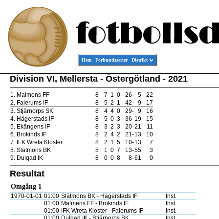
Hem
Förbundsserier
Distrikt
Division VI, Mellersta - Östergötland - 2021
1.
Malmens FF
8
7
1
0
26
-
5
22
2.
Falerums IF
8
5
2
1
42
-
9
17
3.
Stjärnorps SK
8
4
4
0
29
-
9
16
4.
Hägerstads IF
8
5
0
3
36
-
19
15
5.
Ekängens IF
8
3
2
3
20
-
21
11
6.
Brokinds IF
8
2
4
2
21
-
13
10
7.
IFK Wreta Kloster
8
2
1
5
10
-
13
7
8.
Slätmons BK
8
1
0
7
13
-
55
3
9.
Dulqad IK
8
0
0
8
8
-
61
0
Resultat
Omgång 1
1970-01-01
01:00
Slätmons BK - Hägerstads IF
Inst.
01:00
Malmens FF - Brokinds IF
Inst.
01:00
IFK Wreta Kloster - Falerums IF
Inst.
01:00
Dulqad IK - Stjärnorps SK
Inst.