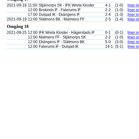
2021-09-18
11:00
Stjärnorps SK - IFK Wreta Kloster
4-1
(1-0)
[mer in
12:00
Brokinds IF - Falerums IF
2-2
(1-0)
[mer in
17:00
Dulqad IK - Ekängens IF
2-4
(1-3)
[mer in
2021-09-19
12:00
Slätmons BK - Malmens FF
2-5
(1-4)
[mer in
Omgång 18
2021-09-25
12:00
IFK Wreta Kloster - Hägerstads IF
0-1
(0-1)
[mer in
12:00
Malmens FF - Stjärnorps SK
2-2
(1-0)
[mer in
12:00
Ekängens IF - Slätmons BK
5-0
(3-0)
[mer in
12:00
Falerums IF - Dulqad IK
14-1
(5-1)
[mer in