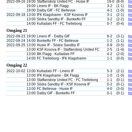
2022-09-16
19:00
Staffanstorp United FC - Husie IF
19-0
(8-0)
[m
19:00
Linero IF - BK Flagg
3-2
(1-1)
[m
19:00
Dalby GIF - FC Bellevue
4-1
(1-0)
[m
2022-09-18
13:00
IFK Klagshamn - KSF Kosova IF
3-1
(2-1)
[m
13:00
Södra Sandby IF - Bunkeflo FF
3-2
(2-2)
[m
14:00
Kulladals FF - FC Trelleborg
0-7
(0-4)
[m
Omgång 21
2022-09-23
19:00
Linero IF - Dalby GIF
8-2
(3-1)
[m
2022-09-24
14:00
Bunkeflo FF - FC Bellevue
1-2
(1-1)
[m
2022-09-25
13:00
Husie IF - Södra Sandby IF
0-9
(0-5)
[m
13:00
KSF Kosova IF - Staffanstorp United FC
2-5
(1-4)
[m
13:00
BK Flagg - Kulladals FF
4-2
(2-0)
[m
14:00
FC Trelleborg - IFK Klagshamn
1-1
(0-0)
[m
Omgång 22
2022-10-02
13:00
Kulladals FF - Linero IF
5-3
(2-1)
[m
13:00
IFK Klagshamn - BK Flagg
1-0
(1-0)
[m
13:00
Staffanstorp United FC - FC Trelleborg
1-1
(0-1)
[m
13:00
Södra Sandby IF - KSF Kosova IF
0-2
(0-1)
[m
13:00
FC Bellevue - Husie IF
4-0
(3-0)
[m
13:00
Dalby GIF - Bunkeflo FF
0-1
(0-1)
[m