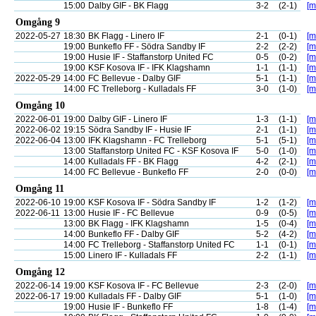
15:00
Dalby GIF - BK Flagg
3-2
(2-1)
[m
Omgång 9
2022-05-27
18:30
BK Flagg - Linero IF
2-1
(0-1)
[m
19:00
Bunkeflo FF - Södra Sandby IF
2-2
(2-2)
[m
19:00
Husie IF - Staffanstorp United FC
0-5
(0-2)
[m
19:00
KSF Kosova IF - IFK Klagshamn
1-1
(1-1)
[m
2022-05-29
14:00
FC Bellevue - Dalby GIF
5-1
(1-1)
[m
14:00
FC Trelleborg - Kulladals FF
3-0
(1-0)
[m
Omgång 10
2022-06-01
19:00
Dalby GIF - Linero IF
1-3
(1-1)
[m
2022-06-02
19:15
Södra Sandby IF - Husie IF
2-1
(1-1)
[m
2022-06-04
13:00
IFK Klagshamn - FC Trelleborg
5-1
(5-1)
[m
13:00
Staffanstorp United FC - KSF Kosova IF
5-0
(1-0)
[m
14:00
Kulladals FF - BK Flagg
4-2
(2-1)
[m
14:00
FC Bellevue - Bunkeflo FF
2-0
(0-0)
[m
Omgång 11
2022-06-10
19:00
KSF Kosova IF - Södra Sandby IF
1-2
(1-2)
[m
2022-06-11
13:00
Husie IF - FC Bellevue
0-9
(0-5)
[m
13:00
BK Flagg - IFK Klagshamn
1-5
(0-4)
[m
14:00
Bunkeflo FF - Dalby GIF
5-2
(4-2)
[m
14:00
FC Trelleborg - Staffanstorp United FC
1-1
(0-1)
[m
15:00
Linero IF - Kulladals FF
2-2
(1-1)
[m
Omgång 12
2022-06-14
19:00
KSF Kosova IF - FC Bellevue
2-3
(2-0)
[m
2022-06-17
19:00
Kulladals FF - Dalby GIF
5-1
(1-0)
[m
19:00
Husie IF - Bunkeflo FF
1-8
(1-4)
[m