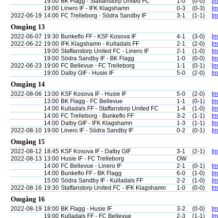
19:00
BK Flagg - Staffanstorp United FC
1-0
(0-0)
[m
19:00
Linero IF - IFK Klagshamn
0-3
(0-3)
[m
2022-06-19
14:00
FC Trelleborg - Södra Sandby IF
3-1
(1-1)
[m
Omgång 13
2022-06-07
19:30
Bunkeflo FF - KSF Kosova IF
4-1
(3-0)
[m
2022-06-22
19:00
IFK Klagshamn - Kulladals FF
2-1
(2-0)
[m
19:00
Staffanstorp United FC - Linero IF
2-1
(1-0)
[m
19:00
Södra Sandby IF - BK Flagg
1-0
(0-0)
[m
2022-06-23
19:00
FC Bellevue - FC Trelleborg
1-1
(0-1)
[m
19:00
Dalby GIF - Husie IF
5-0
(2-0)
[m
Omgång 14
2022-08-06
13:00
KSF Kosova IF - Husie IF
5-0
(2-0)
[m
13:00
BK Flagg - FC Bellevue
1-1
(0-1)
[m
14:00
Kulladals FF - Staffanstorp United FC
1-4
(1-0)
[m
14:00
FC Trelleborg - Bunkeflo FF
3-2
(1-1)
[m
14:00
Dalby GIF - IFK Klagshamn
1-3
(1-1)
[m
2022-08-10
19:00
Linero IF - Södra Sandby IF
0-2
(0-1)
[m
Omgång 15
2022-08-12
18:45
KSF Kosova IF - Dalby GIF
3-1
(2-1)
[m
2022-08-13
13:00
Husie IF - FC Trelleborg
OW
14:00
FC Bellevue - Linero IF
2-1
(0-1)
[m
14:00
Bunkeflo FF - BK Flagg
6-0
(1-0)
[m
15:00
Södra Sandby IF - Kulladals FF
2-2
(1-0)
[m
2022-08-16
19:30
Staffanstorp United FC - IFK Klagshamn
1-0
(0-0)
[m
Omgång 16
2022-08-19
18:00
BK Flagg - Husie IF
3-2
(0-0)
[m
19:00
Kulladals FF - FC Bellevue
2-3
(1-1)
[m