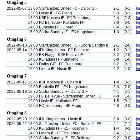
Omgång 5
2022-05-07
13:00
Staffanstorp United FC - Dalby GIF
2-1
(0-1)
[m
13:00
Husie IF - BK Flagg
0-3
(0-1)
[m
13:00
KSF Kosova IF - FC Trelleborg
2-4
(2-3)
[m
14:00
FC Bellevue - Kulladals FF
3-0
(3-0)
[m
14:00
Bunkeflo FF - Linero IF
0-4
(0-3)
[m
15:00
Södra Sandby IF - IFK Klagshamn
1-3
(0-1)
[m
Omgång 6
2022-05-13
19:00
Staffanstorp United FC - Södra Sandby IF
2-1
(2-0)
[m
2022-05-14
13:00
IFK Klagshamn - FC Bellevue
1-2
(0-1)
[m
13:00
BK Flagg - KSF Kosova IF
3-2
(2-0)
[m
14:00
Kulladals FF - Bunkeflo FF
6-0
(1-0)
[m
14:00
Dalby GIF - FC Trelleborg
0-2
(0-1)
[m
15:00
Linero IF - Husie IF
6-2
(4-0)
[m
Omgång 7
2022-05-17
18:45
KSF Kosova IF - Linero IF
1-4
(0-2)
[m
19:00
Bunkeflo FF - IFK Klagshamn
3-3
(2-0)
[m
2022-05-18
18:30
Södra Sandby IF - Dalby GIF
4-1
(2-1)
[m
19:00
FC Bellevue - Staffanstorp United FC
4-0
(1-0)
[m
19:00
Husie IF - Kulladals FF
1-5
(0-1)
[m
19:00
FC Trelleborg - BK Flagg
4-0
(0-0)
[m
Omgång 8
2022-05-20
19:00
IFK Klagshamn - Husie IF
6-0
(3-0)
[m
2022-05-22
13:00
Staffanstorp United FC - Bunkeflo FF
4-1
(2-1)
[m
14:00
Kulladals FF - KSF Kosova IF
1-4
(0-3)
[m
14:00
Linero IF - FC Trelleborg
2-4
(1-1)
[m
15:00
Södra Sandby IF - FC Bellevue
0-2
(0-0)
[m