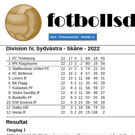
Hem
Förbundsserier
Distrikt
Division IV, Sydvästra - Skåne - 2022
1.
FC Trelleborg
22
17
4
1
69
-
18
55
2.
IFK Klagshamn
22
17
3
2
80
-
16
54
3.
Staffanstorp United FC
22
17
2
3
74
-
22
53
4.
FC Bellevue
22
16
2
4
57
-
26
50
5.
Linero IF
22
10
1
11
58
-
49
31
6.
BK Flagg
22
9
2
11
35
-
45
29
7.
Kulladals FF
22
8
3
11
58
-
59
27
8.
Södra Sandby IF
22
8
3
11
39
-
46
27
9.
Bunkeflo FF
22
8
2
12
52
-
55
26
10.
KSF Kosova IF
22
5
3
14
39
-
56
18
11.
Dalby GIF
22
3
1
18
28
-
74
10
12.
Husie IF
22
0
2
20
15
-
138
2
Resultat
Omgång 1