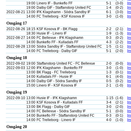
19:00
Linero IF - Bunkeflo FF
5-1
(3-0)
[m
19:00
Dalby GIF - Staffanstorp United FC
1-4
(0-2)
[m
2022-08-21
13:00
IFK Klagshamn - Södra Sandby IF
6-1
(3-0)
[m
14:00
FC Trelleborg - KSF Kosova IF
3-0
(1-0)
[m
Omgång 17
2022-08-26
18:15
KSF Kosova IF - BK Flagg
2-2
(2-1)
[m
18:30
Husie IF - Linero IF
1-9
(1-3)
[m
2022-08-27
14:00
FC Bellevue - IFK Klagshamn
0-3
(0-2)
[m
14:00
Bunkeflo FF - Kulladals FF
4-3
(2-2)
[m
2022-08-28
13:00
Södra Sandby IF - Staffanstorp United FC
1-5
(1-1)
[m
14:00
FC Trelleborg - Dalby GIF
5-1
(2-0)
[m
Omgång 18
2022-09-02
19:00
Staffanstorp United FC - FC Bellevue
2-0
(0-0)
[m
2022-09-03
12:00
IFK Klagshamn - Bunkeflo FF
3-0
(1-0)
[m
13:00
BK Flagg - FC Trelleborg
1-3
(0-1)
[m
14:00
Kulladals FF - Husie IF
6-1
(4-0)
[m
14:00
Dalby GIF - Södra Sandby IF
0-5
(0-2)
[m
15:00
Linero IF - KSF Kosova IF
2-1
(1-0)
[m
Omgång 19
2022-09-10
13:00
Husie IF - IFK Klagshamn
1-15
(1-6)
[m
13:00
KSF Kosova IF - Kulladals FF
3-4
(2-1)
[m
13:00
BK Flagg - Dalby GIF
3-0
(2-0)
[m
14:00
FC Bellevue - Södra Sandby IF
5-1
(0-0)
[m
14:00
Bunkeflo FF - Staffanstorp United FC
0-3
(0-1)
[m
14:00
FC Trelleborg - Linero IF
4-0
(1-0)
[m
Omgång 20