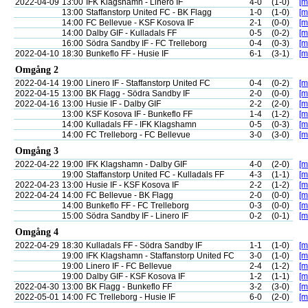
2022-04-09
13:00
IFK Klagshamn - Linero IF
4-0
(1-0)
[m
13:00
Staffanstorp United FC - BK Flagg
1-0
(1-0)
[m
14:00
FC Bellevue - KSF Kosova IF
2-1
(0-0)
[m
14:00
Dalby GIF - Kulladals FF
0-5
(0-2)
[m
16:00
Södra Sandby IF - FC Trelleborg
0-4
(0-3)
[m
2022-04-10
18:30
Bunkeflo FF - Husie IF
6-1
(3-1)
[m
Omgång 2
2022-04-14
19:00
Linero IF - Staffanstorp United FC
0-4
(0-2)
[m
2022-04-15
13:00
BK Flagg - Södra Sandby IF
2-0
(0-0)
[m
2022-04-16
13:00
Husie IF - Dalby GIF
2-2
(2-0)
[m
13:00
KSF Kosova IF - Bunkeflo FF
1-4
(1-2)
[m
14:00
Kulladals FF - IFK Klagshamn
0-5
(0-3)
[m
14:00
FC Trelleborg - FC Bellevue
3-0
(3-0)
[m
Omgång 3
2022-04-22
19:00
IFK Klagshamn - Dalby GIF
4-0
(2-0)
[m
19:00
Staffanstorp United FC - Kulladals FF
4-3
(1-1)
[m
2022-04-23
13:00
Husie IF - KSF Kosova IF
2-2
(1-2)
[m
2022-04-24
14:00
FC Bellevue - BK Flagg
2-0
(0-0)
[m
14:00
Bunkeflo FF - FC Trelleborg
0-3
(0-0)
[m
15:00
Södra Sandby IF - Linero IF
0-2
(0-1)
[m
Omgång 4
2022-04-29
18:30
Kulladals FF - Södra Sandby IF
1-1
(1-0)
[m
19:00
IFK Klagshamn - Staffanstorp United FC
3-0
(1-0)
[m
19:00
Linero IF - FC Bellevue
2-4
(1-2)
[m
19:00
Dalby GIF - KSF Kosova IF
1-2
(1-1)
[m
2022-04-30
13:00
BK Flagg - Bunkeflo FF
3-2
(3-0)
[m
2022-05-01
14:00
FC Trelleborg - Husie IF
6-0
(2-0)
[m