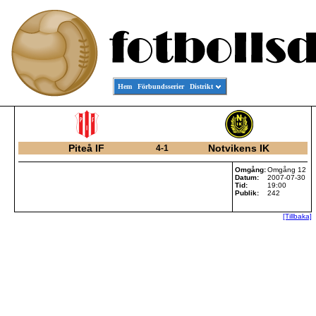
Hem
Förbundsserier
Distrikt
Piteå IF
Notvikens IK
4-1
Omgång:
Omgång 12
Datum:
2007-07-30
Tid:
19:00
Publik:
242
[Tillbaka]