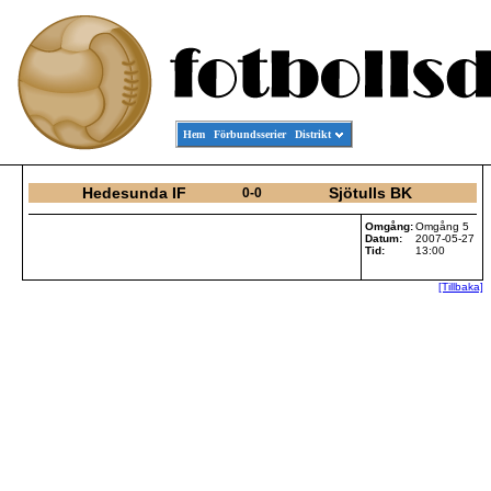
Hem
Förbundsserier
Distrikt
Hedesunda IF
Sjötulls BK
0-0
Omgång:
Omgång 5
Datum:
2007-05-27
Tid:
13:00
[Tillbaka]