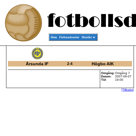
Hem
Förbundsserier
Distrikt
Årsunda IF
Högbo AIK
2-4
Omgång:
Omgång 7
Datum:
2007-06-07
Tid:
19:00
[Tillbaka]