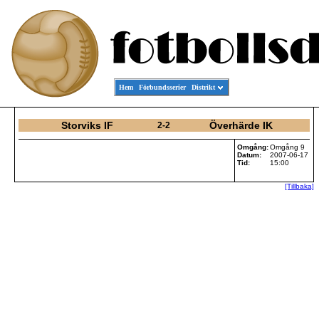
Hem
Förbundsserier
Distrikt
Storviks IF
Överhärde IK
2-2
Omgång:
Omgång 9
Datum:
2007-06-17
Tid:
15:00
[Tillbaka]