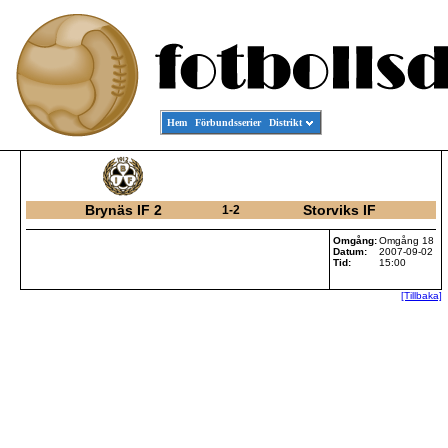
Hem
Förbundsserier
Distrikt
Brynäs IF 2
Storviks IF
1-2
Omgång:
Omgång 18
Datum:
2007-09-02
Tid:
15:00
[Tillbaka]