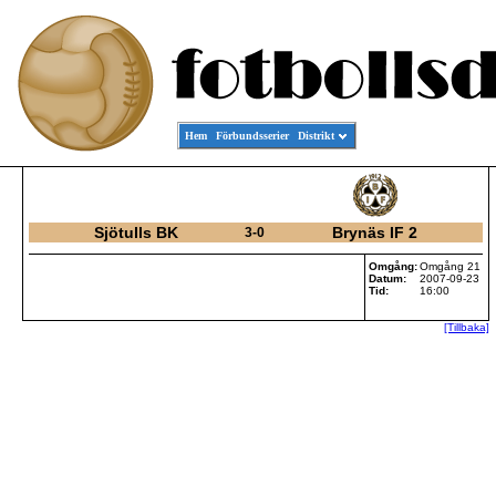
Hem
Förbundsserier
Distrikt
Sjötulls BK
Brynäs IF 2
3-0
Omgång:
Omgång 21
Datum:
2007-09-23
Tid:
16:00
[Tillbaka]