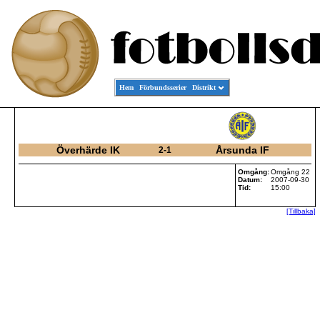
Hem
Förbundsserier
Distrikt
Överhärde IK
Årsunda IF
2-1
Omgång:
Omgång 22
Datum:
2007-09-30
Tid:
15:00
[Tillbaka]