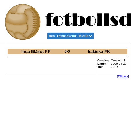
Hem
Förbundsserier
Distrikt
Inca Blåsut FF
Irakiska FK
0-6
Omgång:
Omgång 2
Datum:
2006-04-26
Tid:
20:15
[Tillbaka]