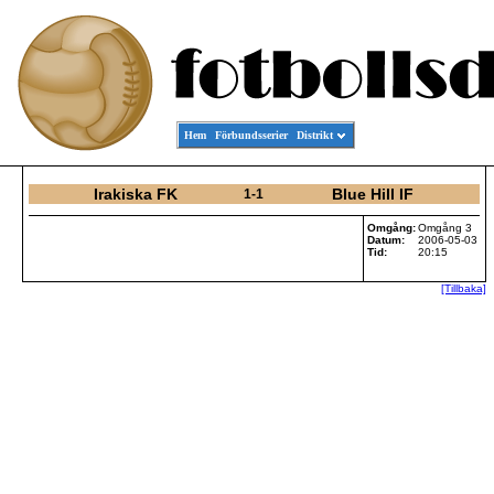
Hem
Förbundsserier
Distrikt
Irakiska FK
Blue Hill IF
1-1
Omgång:
Omgång 3
Datum:
2006-05-03
Tid:
20:15
[Tillbaka]