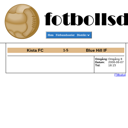
Hem
Förbundsserier
Distrikt
Kista FC
Blue Hill IF
1-5
Omgång:
Omgång 8
Datum:
2006-06-07
Tid:
18:15
[Tillbaka]