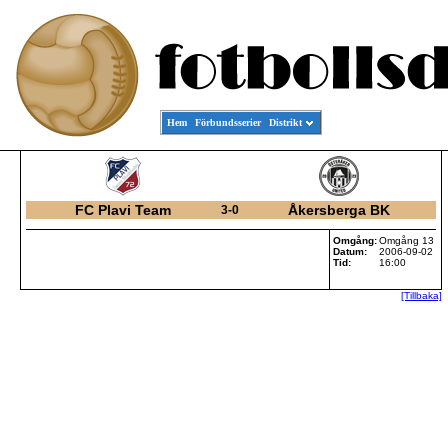
Hem
Förbundsserier
Distrikt
FC Plavi Team
Åkersberga BK
3-0
Omgång:
Omgång 13
Datum:
2006-09-02
Tid:
16:00
[Tillbaka]