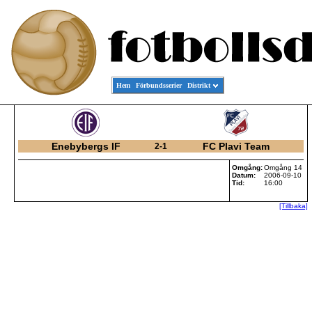
Hem
Förbundsserier
Distrikt
Enebybergs IF
FC Plavi Team
2-1
Omgång:
Omgång 14
Datum:
2006-09-10
Tid:
16:00
[Tillbaka]