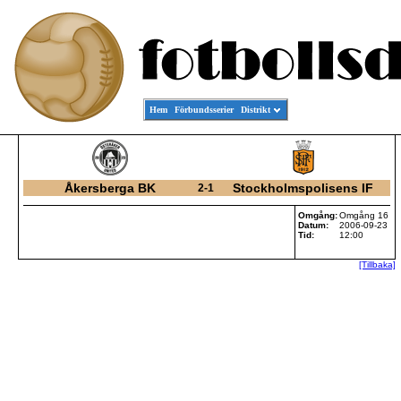
Hem
Förbundsserier
Distrikt
Åkersberga BK
Stockholmspolisens IF
2-1
Omgång:
Omgång 16
Datum:
2006-09-23
Tid:
12:00
[Tillbaka]