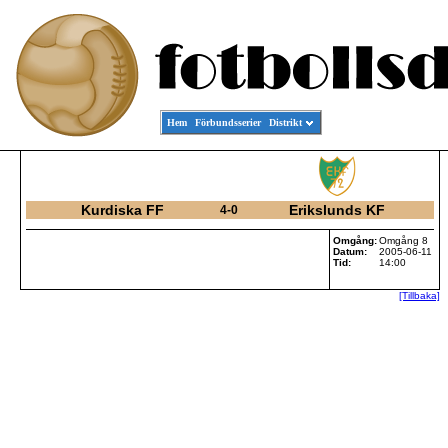
Hem
Förbundsserier
Distrikt
Kurdiska FF
Erikslunds KF
4-0
Omgång:
Omgång 8
Datum:
2005-06-11
Tid:
14:00
[Tillbaka]