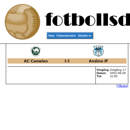
Hem
Förbundsserier
Distrikt
AC Camelen
Andino IF
1-2
Omgång:
Omgång 17
Datum:
2001-09-29
Tid:
11:00
[Tillbaka]