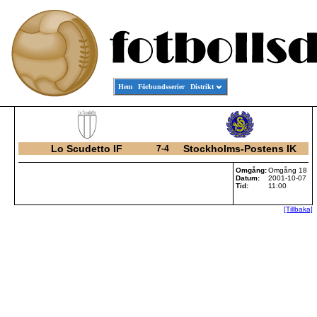
Hem
Förbundsserier
Distrikt
Lo Scudetto IF
Stockholms-Postens IK
7-4
Omgång:
Omgång 18
Datum:
2001-10-07
Tid:
11:00
[Tillbaka]