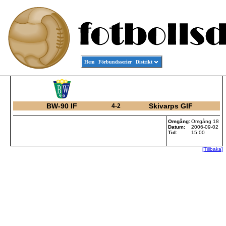
Hem
Förbundsserier
Distrikt
BW-90 IF
Skivarps GIF
4-2
Omgång:
Omgång 18
Datum:
2006-09-02
Tid:
15:00
[Tillbaka]