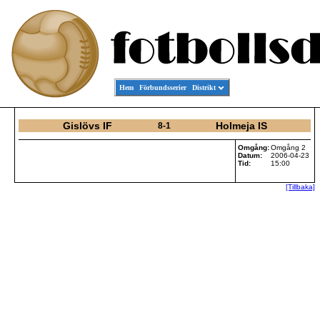
Hem
Förbundsserier
Distrikt
Gislövs IF
Holmeja IS
8-1
Omgång:
Omgång 2
Datum:
2006-04-23
Tid:
15:00
[Tillbaka]