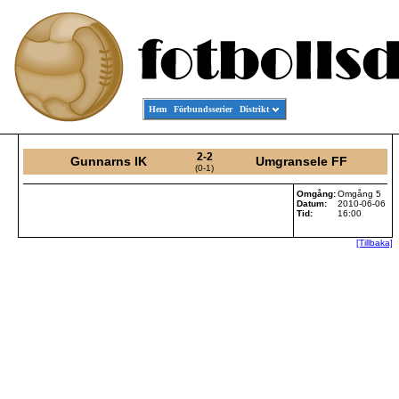
Hem
Förbundsserier
Distrikt
2-2
Gunnarns IK
Umgransele FF
(0-1)
Omgång:
Omgång 5
Datum:
2010-06-06
Tid:
16:00
[Tillbaka]