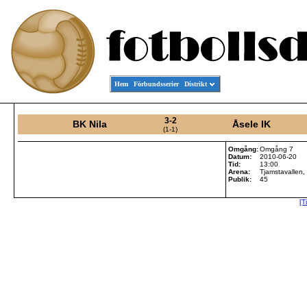
Hem
Förbundsserier
Distrikt
3-2
BK Nila
Åsele IK
(1-1)
Omgång:
Omgång 7
Datum:
2010-06-20
Tid:
13:00
Arena:
Tjamstavallen,
Publik:
45
[T