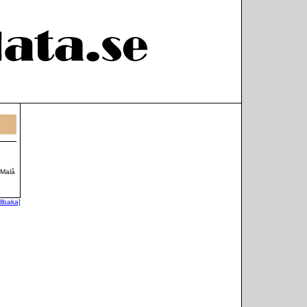
 Malå
illbaka]