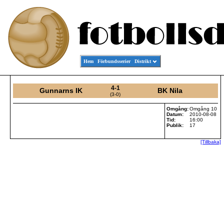
Hem
Förbundsserier
Distrikt
4-1
Gunnarns IK
BK Nila
(3-0)
Omgång:
Omgång 10
Datum:
2010-08-08
Tid:
16:00
Publik:
17
[Tillbaka]