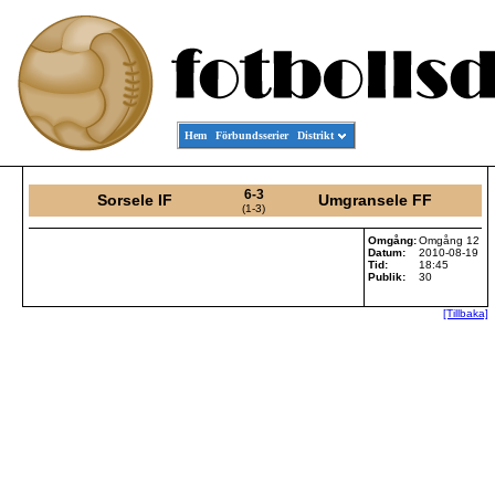
Hem
Förbundsserier
Distrikt
6-3
Sorsele IF
Umgransele FF
(1-3)
Omgång:
Omgång 12
Datum:
2010-08-19
Tid:
18:45
Publik:
30
[Tillbaka]