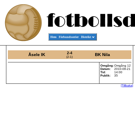
Hem
Förbundsserier
Distrikt
2-4
Åsele IK
BK Nila
(2-1)
Omgång:
Omgång 12
Datum:
2010-08-21
Tid:
14:00
Publik:
35
[Tillbaka]