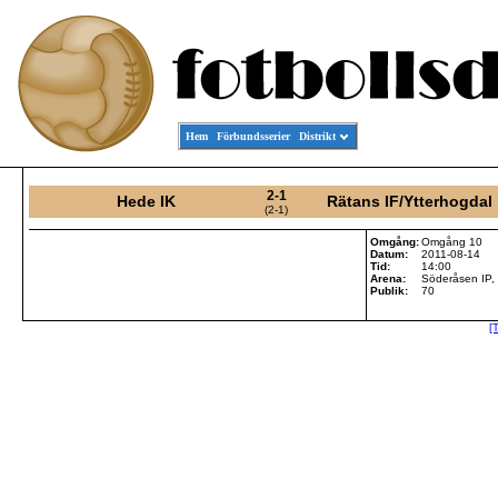
Hem
Förbundsserier
Distrikt
2-1
Hede IK
Rätans IF/Ytterhogdal
(2-1)
Omgång:
Omgång 10
Datum:
2011-08-14
Tid:
14:00
Arena:
Söderåsen IP,
Publik:
70
[