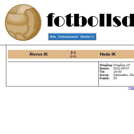
Hem
Förbundsserier
Distrikt
2-1
Älvros IK
Hede IK
(0-0)
Omgång:
Omgång 15
Datum:
2011-09-07
Tid:
18:00
Arena:
Zakrivallen, Äl
Publik:
20
[Til