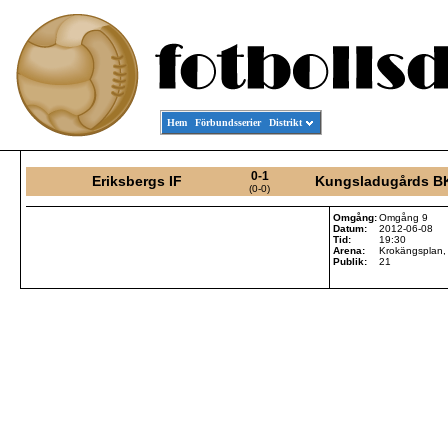
Hem
Förbundsserier
Distrikt
0-1
Eriksbergs IF
Kungsladugårds B
(0-0)
Omgång:
Omgång 9
Datum:
2012-06-08
Tid:
19:30
Arena:
Krokängsplan,
Publik:
21