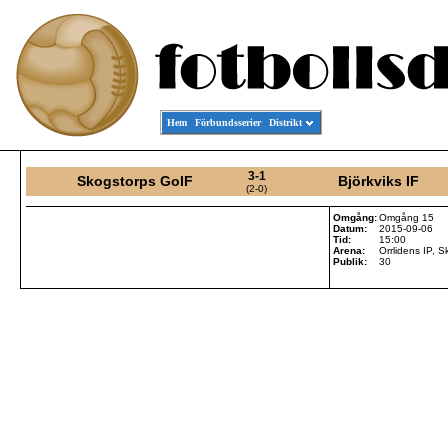
Hem
Förbundsserier
Distrikt
3-1
Skogstorps GoIF
Björkviks IF
(2-0)
Omgång:
Omgång 15
Datum:
2015-09-06
Tid:
15:00
Arena:
Orrlidens IP, 
Publik:
30