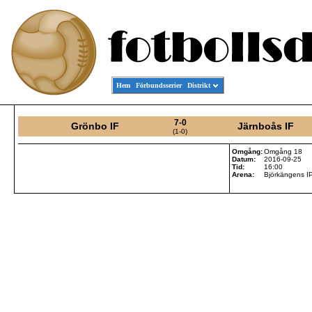
Hem
Förbundsserier
Distrikt
7-0
Grönbo IF
Järnboås IF
(1-0)
Omgång:
Omgång 18
Datum:
2016-09-25
Tid:
16:00
Arena:
Björkängens I