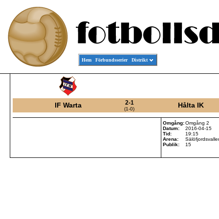
Hem
Förbundsserier
Distrikt
2-1
IF Warta
Hålta IK
(1-0)
Omgång:
Omgång 2
Datum:
2016-04-15
Tid:
19:15
Arena:
Sälöfjordsvall
Publik:
15