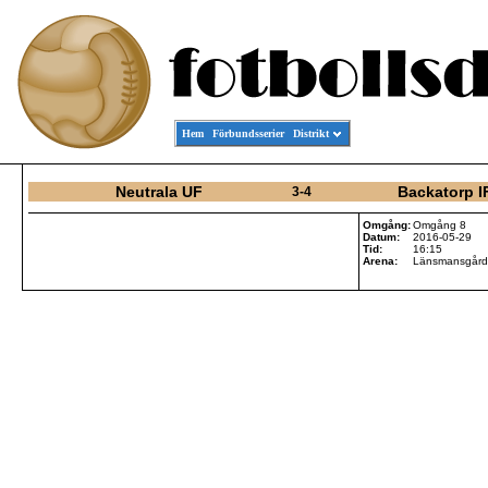
Hem
Förbundsserier
Distrikt
Neutrala UF
Backatorp I
3-4
Omgång:
Omgång 8
Datum:
2016-05-29
Tid:
16:15
Arena:
Länsmansgårde