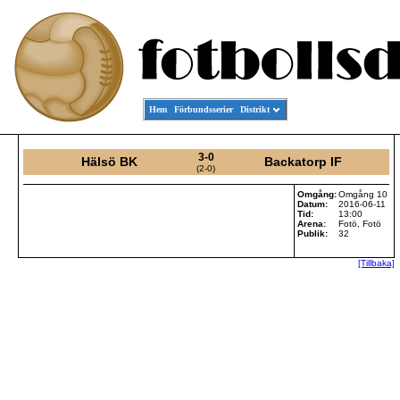
Hem
Förbundsserier
Distrikt
3-0
Hälsö BK
Backatorp IF
(2-0)
Omgång:
Omgång 10
Datum:
2016-06-11
Tid:
13:00
Arena:
Fotö, Fotö
Publik:
32
[Tillbaka]