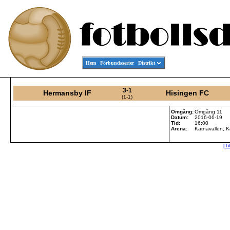
Hem
Förbundsserier
Distrikt
3-1
Hermansby IF
Hisingen FC
(1-1)
Omgång:
Omgång 11
Datum:
2016-06-19
Tid:
16:00
Arena:
Kärnavallen, 
[Ti