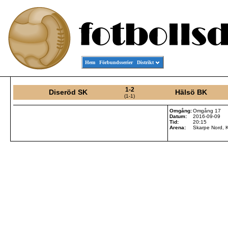
Hem
Förbundsserier
Distrikt
1-2
Diseröd SK
Hälsö BK
(1-1)
Omgång:
Omgång 17
Datum:
2016-09-09
Tid:
20:15
Arena:
Skarpe Nord, 