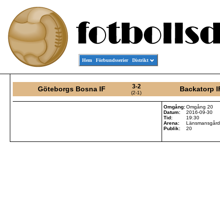
Hem
Förbundsserier
Distrikt
3-2
Göteborgs Bosna IF
Backatorp I
(2-1)
Omgång:
Omgång 20
Datum:
2016-09-30
Tid:
19:30
Arena:
Länsmansgårde
Publik:
20