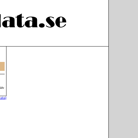
älv
lbaka]