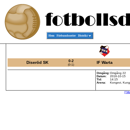
Hem
Förbundsserier
Distrikt
0-2
Diseröd SK
IF Warta
(0-1)
Omgång:
Omgång 22
Datum:
2016-10-15
Tid:
14:15
Arena:
Kongevi, Kung
[Til