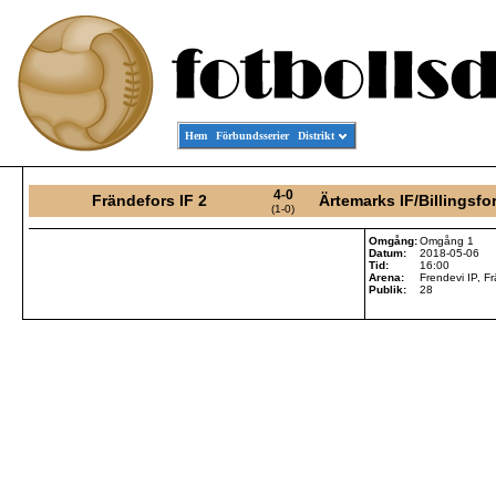
Hem
Förbundsserier
Distrikt
4-0
Frändefors IF 2
Ärtemarks IF/Billingsfo
(1-0)
Omgång:
Omgång 1
Datum:
2018-05-06
Tid:
16:00
Arena:
Frendevi IP, F
Publik:
28